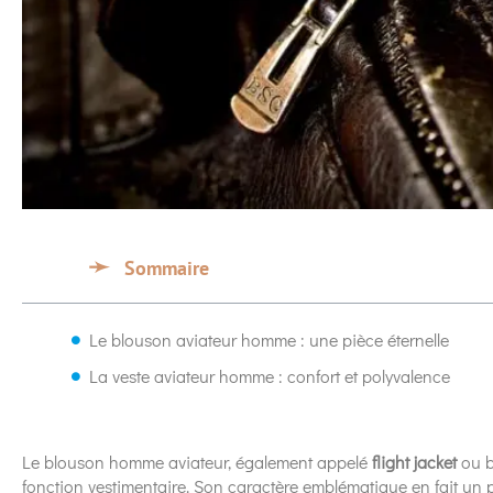
Sommaire
Le blouson aviateur homme : une pièce éternelle
La veste aviateur homme : confort et polyvalence
Le blouson homme aviateur, également appelé
flight jacket
ou b
fonction vestimentaire. Son caractère emblématique en fait un p