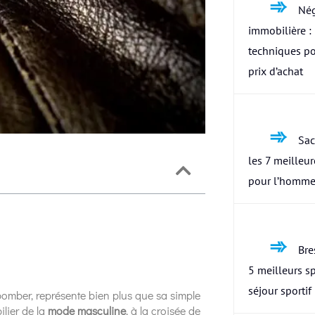
Nég
immobilière : 
techniques po
prix d’achat
Sac
les 7 meilleu
pour l’homme
Bres
5 meilleurs s
séjour sportif
omber, représente bien plus que sa simple
ilier de la
mode masculine
, à la croisée de