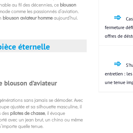
rnable au fil des décennies, ce
blouson
 mode comme les passionnés d’aviation.
un
blouson aviateur homme
aujourd’hui.
Cas
fermeture défi
offres de dés
ièce éternelle
S’h
entretien : le
re blouson d’aviateur
une tenue im
s générations sans jamais se démoder. Avec
upe ajustée et sa silhouette masculine, il
s des
pilotes de chasse
, il évoque
t porté avec un jean brut, un chino ou même
’importe quelle tenue.