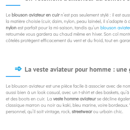
Le
blouson aviateur en cuir
n’est pas seulement stylé : il est a
la matière choisie (cuir, daim, nylon, peau lainée), il s’adapte à
nylon
est parfait pour la mi-saison, tandis qu’un
blouson aviat
retournée vous gardera au chaud même en hiver. Son col monta
côtelés protègent efficacement du vent et du froid, tout en gar
La veste aviateur pour homme : une
Le blouson aviateur est une pièce facile à associer avec de n
aussi bien à un look casual, avec un t-shirt et des baskets, qu’
et des boots en cuir. La
veste homme aviateur
se décline égale
classique marron ou noir au kaki, bleu marine, voire bordeaux. V
personnel, qu’il soit vintage, rock,
streetwear
ou urbain chic.