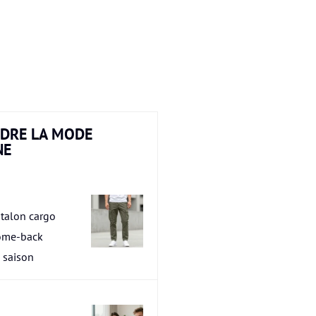
DRE LA MODE
NE
talon cargo
ome-back
a saison