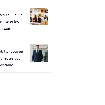
a Alès Sud : la
nitive et les
tockage
abiller pour un
s 5 règles pour
peccable