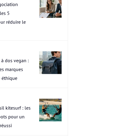
ociation
les 5
ur réduire le
 à dos vegan :
res marques
 éthique
il kitesurf : les
pots pour un
 réussi