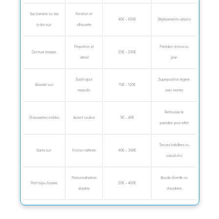
Sac banane ou sac
Fonction et
40€ – 600€
Déplacements urbains
à dos cuir
silhouette
Proportion et
Pantalon chinos ou
Ceinture tressée
25€ – 200€
détail
jean
Subtil ajout
Superposition légère
Bracelet cuir
15€ – 120€
masculin
avec montre
Retrousser le
Chaussettes visibles
Accent couleur
5€ – 40€
pantalon pour effet
Tenues habillées ou
Gants cuir
Finition raffinée
40€ – 300€
casual chic
Personnalisation
Boucle d’oreille ou
Petit bijou homme
20€ – 400€
discrète
chevalière