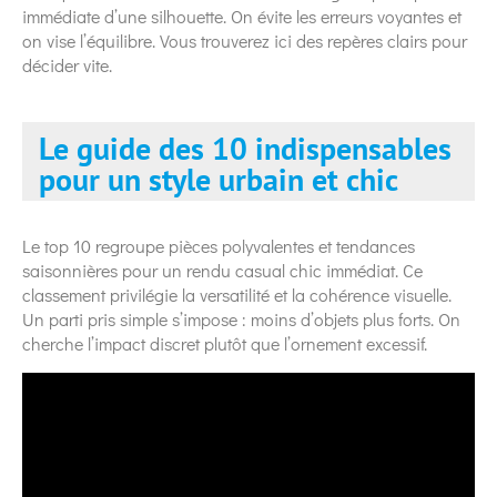
immédiate d’une silhouette. On évite les erreurs voyantes et
on vise l’équilibre. Vous trouverez ici des repères clairs pour
décider vite.
Le guide des 10 indispensables
pour un style urbain et chic
Le top 10 regroupe pièces polyvalentes et tendances
saisonnières pour un rendu casual chic immédiat. Ce
classement privilégie la versatilité et la cohérence visuelle.
Un parti pris simple s’impose : moins d’objets plus forts. On
cherche l’impact discret plutôt que l’ornement excessif.