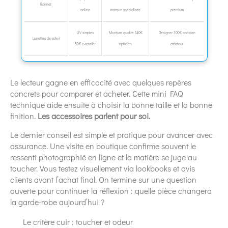
Bonnet
online
marque spécialisée
premium
UV simples
Monture qualité 140€
Designer 300€ opticien
Lunettes de soleil
50€ e‑retailer
opticien
créateur
Le lecteur gagne en efficacité avec quelques repères
concrets pour comparer et acheter. Cette mini FAQ
technique aide ensuite à choisir la bonne taille et la bonne
finition.
Les accessoires parlent pour soi.
Le dernier conseil est simple et pratique pour avancer avec
assurance. Une visite en boutique confirme souvent le
ressenti photographié en ligne et la matière se juge au
toucher. Vous testez visuellement via lookbooks et avis
clients avant l’achat final. On termine sur une question
ouverte pour continuer la réflexion : quelle pièce changera
la garde-robe aujourd’hui ?
Le critère cuir : toucher et odeur