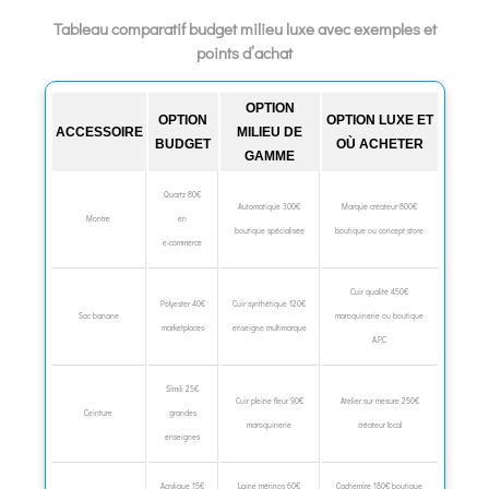
Tableau comparatif budget milieu luxe avec exemples et
points d’achat
OPTION
OPTION
OPTION LUXE ET
ACCESSOIRE
MILIEU DE
BUDGET
OÙ ACHETER
GAMME
Quartz 80€
Automatique 300€
Marque créateur 800€
Montre
en
boutique spécialisée
boutique ou concept store
e‑commerce
Cuir qualité 450€
Polyester 40€
Cuir synthétique 120€
Sac banane
maroquinerie ou boutique
marketplaces
enseigne multimarque
A.P.C
Simili 25€
Cuir pleine fleur 90€
Atelier sur mesure 250€
Ceinture
grandes
maroquinerie
créateur local
enseignes
Acrylique 15€
Laine mérinos 60€
Cachemire 180€ boutique