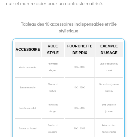
cuir et montre acier pour un contraste maîtrisé.
Tableau des 10 accessoires indispensables et rôle
stylistique
RÔLE
FOURCHETTE
EXEMPLE
ACCESSOIRE
STYLE
DE PRIX
D’USAGE
Point focal
Jour et soir, bureau
Montre minimaliste
80€ – 800€
élégant
casual
Chaleur et
Sur veste en jean ou
Bonnet en maille
15€ – 150€
texture
manteau
Finition du
Style urbain en
Lunettes de soleil
50€ – 300€
visage
journée
Couche et
Automne hiver,
Écharpe ou foulard
20€ – 250€
contraste
textures mixtes