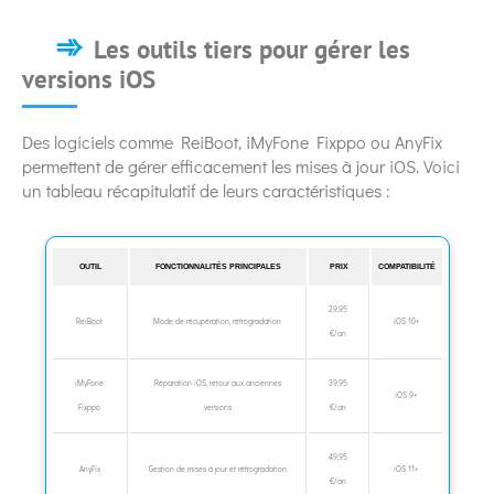
Les outils tiers pour gérer les
versions iOS
Des logiciels comme ReiBoot, iMyFone Fixppo ou AnyFix
permettent de gérer efficacement les mises à jour iOS. Voici
un tableau récapitulatif de leurs caractéristiques :
OUTIL
FONCTIONNALITÉS PRINCIPALES
PRIX
COMPATIBILITÉ
29,95
ReiBoot
Mode de récupération, rétrogradation
iOS 10+
€/an
iMyFone
Réparation iOS, retour aux anciennes
39,95
iOS 9+
Fixppo
versions
€/an
49,95
AnyFix
Gestion de mises à jour et rétrogradation
iOS 11+
€/an