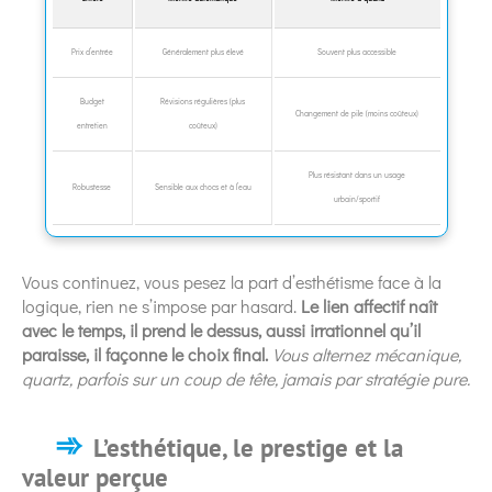
Prix d’entrée
Généralement plus élevé
Souvent plus accessible
Budget
Révisions régulières (plus
Changement de pile (moins coûteux)
entretien
coûteux)
Plus résistant dans un usage
Robustesse
Sensible aux chocs et à l’eau
urbain/sportif
Vous continuez, vous pesez la part d’esthétisme face à la
logique, rien ne s’impose par hasard.
Le lien affectif naît
avec le temps, il prend le dessus, aussi irrationnel qu’il
paraisse, il façonne le choix final.
Vous alternez mécanique,
quartz, parfois sur un coup de tête, jamais par stratégie pure.
L’esthétique, le prestige et la
valeur perçue