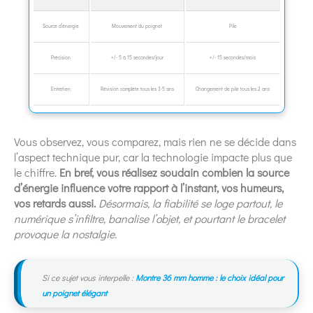
Source d’énergie
Mouvement du poignet
Pile
Précision
+/- 5 à 15 secondes/jour
+/- 15 secondes/mois
Entretien
Révision complète tous les 3-5 ans
Changement de pile tous les 2 ans
Vous observez, vous comparez, mais rien ne se décide dans
l’aspect technique pur, car la technologie impacte plus que
le chiffre.
En bref, vous réalisez soudain combien la source
d’énergie influence votre rapport à l’instant, vos humeurs,
vos retards aussi.
Désormais, la fiabilité se loge partout, le
numérique s’infiltre, banalise l’objet, et pourtant le bracelet
provoque la nostalgie.
Si ce sujet vous interpelle :
Montre 36 mm homme : le choix idéal pour
un poignet élégant