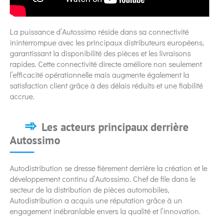
La puissance d’Autossimo réside dans sa connectivité
ininterrompue avec les principaux distributeurs européens,
garantissant la disponibilité des pièces et les livraisons
rapides. Cette connectivité directe améliore non seulement
l’efficacité opérationnelle mais augmente également la
satisfaction client grâce à des délais réduits et une fiabilité
accrue.
Les acteurs principaux derrière
Autossimo
Autodistribution se dresse fièrement derrière la création et le
développement continu d’Autossimo. Chef de file dans le
secteur de la distribution de pièces automobiles,
Autodistribution a acquis une réputation grâce à un
engagement inébranlable envers la qualité et l’innovation.