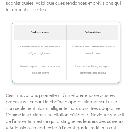
sophistiquées. Voici quelques tendances et prévisions qui
façonnent ce secteur :
Tendances actuelles
Prévisions futures
Croissance des achats en ligne grâce à une
Automatisation avec AI intégrée pour prédictions
intégration digitale accrue
et conseils adaptés
Adaptation rapide à la demande de services
Immersion via réalité augmentée pour
mobiles et distants
l’apprentissage et la logistique
Ces innovations promettent d’améliorer encore plus les
processus, rendant la chaîne d’approvisionnement auto
non seulement plus intelligente mais aussi très adaptative.
Comme le souligne une citation célèbre, « Naviguer sur le fil
de l’innovation est ce qui distingue les leaders des suiveurs.
» Autossimo entend rester à l’avant-garde, redéfinissant