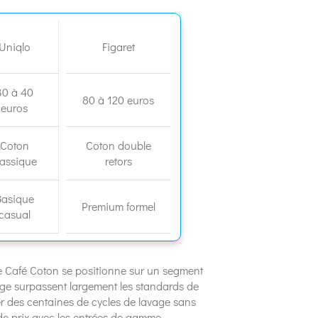
Uniqlo
Figaret
30 à 40
80 à 120 euros
euros
Coton
Coton double
lassique
retors
Basique
Premium formel
casual
Café Coton se positionne sur un segment
nage surpassent largement les standards de
r des centaines de cycles de lavage sans
t de prix avec les entrées de gamme.