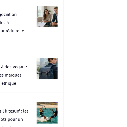
ociation
les 5
ur réduire le
 à dos vegan :
res marques
 éthique
il kitesurf : les
pots pour un