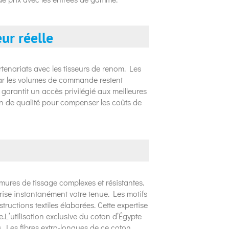
ur réelle
rtenariats avec les tisseurs de renom. Les
car les volumes de commande restent
s garantit un accès privilégié aux meilleures
n de qualité pour compenser les coûts de
mures de tissage complexes et résistantes.
lorise instantanément votre tenue. Les motifs
ructions textiles élaborées. Cette expertise
.L’utilisation exclusive du coton d’Égypte
. Les fibres extra-longues de ce coton