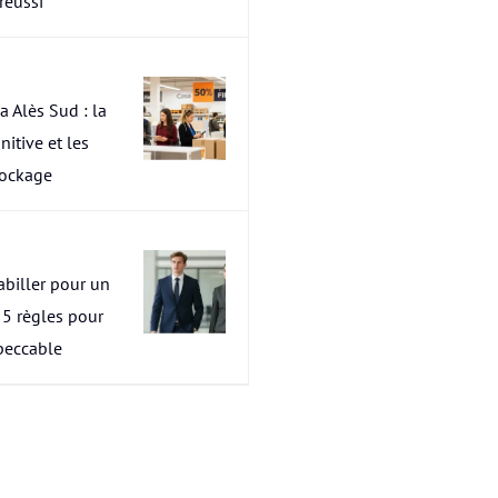
 réussi
a Alès Sud : la
nitive et les
tockage
abiller pour un
s 5 règles pour
peccable