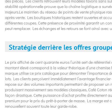
des pièces. Les clients retrouvent leurs modèles favoris sans su
stabilité opérationnelle prouve que la chaîne logistique a su
majeurs.Le maintien du réseau de points de vente physique rassu
après-vente. Les boutiques historiques restent ouvertes et accu
différentes coupes. Cette présence de proximité garantit un con
peut remplacer. Les échanges et les retours se font ainsi avec u
Stratégie derrière les offres group
Le prix affiché de cent quarante euros l’unité sert de référentiel
montant élevé correspond à la valeur théorique d’une chemise
marque utilise ce prix catalogue pour démontrer l’importance de
lots. Les clients perçoivent immédiatement l’avantage financie
repose sur des volumes importants permettant de proposer un ra
produisant massivement ses modèles classiques, Café Coton rédu
façon drastique. Cette puissance d’achat profite directement 
premium pour le prix du prêt-à-porter de masse. La marge est c
renouvellent souvent toute leur garde-robe.