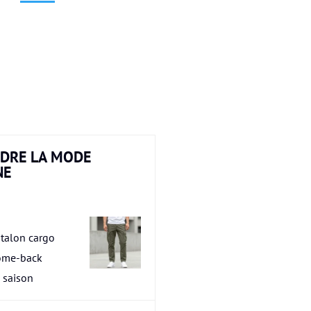
DRE LA MODE
NE
talon cargo
ome-back
a saison