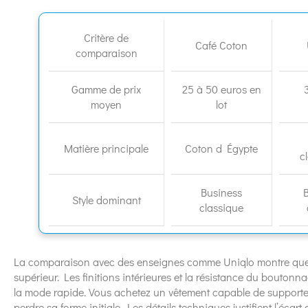
Critère de
Café Coton
comparaison
Gamme de prix
25 à 50 euros en
moyen
lot
Matière principale
Coton d Égypte
c
Business
Style dominant
classique
La comparaison avec des enseignes comme Uniqlo montre que 
supérieur. Les finitions intérieures et la résistance du bouton
la mode rapide. Vous achetez un vêtement capable de supporte
perdre sa forme initiale. Les détails techniques justifient l’écar