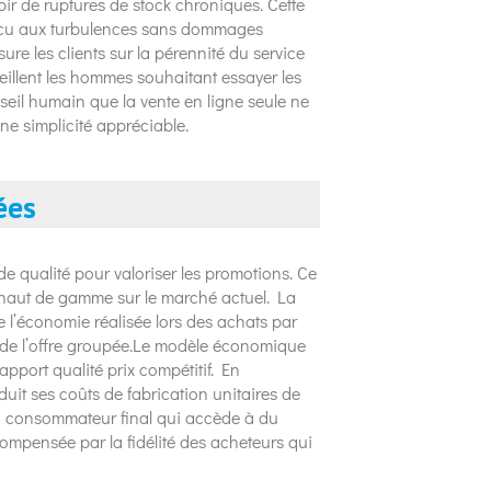
bir de ruptures de stock chroniques. Cette
rvécu aux turbulences sans dommages
re les clients sur la pérennité du service
eillent les hommes souhaitant essayer les
seil humain que la vente en ligne seule ne
ne simplicité appréciable.
ées
 de qualité pour valoriser les promotions. Ce
 haut de gamme sur le marché actuel. La
 l’économie réalisée lors des achats par
r de l’offre groupée.Le modèle économique
pport qualité prix compétitif. En
it ses coûts de fabrication unitaires de
au consommateur final qui accède à du
ompensée par la fidélité des acheteurs qui