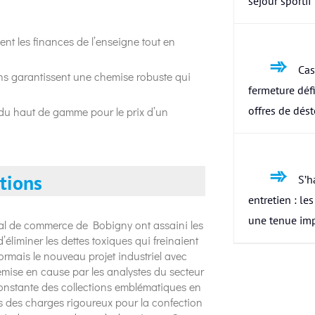
séjour sportif
ent les finances de l’enseigne tout en
Cas
liens garantissent une chemise robuste qui
fermeture défi
offres de dés
r du haut de gamme pour le prix d’un
ations
S’h
entretien : le
une tenue im
al de commerce de Bobigny ont assaini les
éliminer les dettes toxiques qui freinaient
rmais le nouveau projet industriel avec
remise en cause par les analystes du secteur
 constante des collections emblématiques en
s des charges rigoureux pour la confection