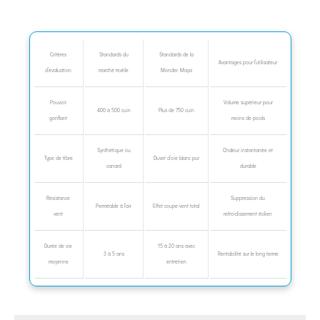
Critères
Standards du
Standards de la
Avantages pour l’utilisateur
d’évaluation
marché textile
Moncler Maya
Pouvoir
Volume supérieur pour
400 à 500 cuin
Plus de 750 cuin
gonflant
moins de poids
Synthétique ou
Chaleur instantanée et
Type de fibre
Duvet d’oie blanc pur
canard
durable
Résistance
Suppression du
Perméable à l’air
Effet coupe-vent total
vent
refroidissement éolien
Durée de vie
15 à 20 ans avec
3 à 5 ans
Rentabilité sur le long terme
moyenne
entretien