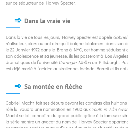
sur ce séducteur de Harvey Specter.
Dans la vraie vie
Dans la vie de tous les jours, Harvey Specter est appélé
Gabrie
réalisateur, alors autant dire qu’il baigne totalement dans so
le 22 Janvier 1972 dans le Bronx à NYC, cet homme séduisant a 
son adolescence et sa jeunesse, ils les passeront à Los Angeles e
dramatiques de l’université
Carnegie Mellon
de Pittsburgh. Pou
est déjà marié à l’actrice australienne Jacinda Barrett et ils on
Sa montée en flèche
Gabriel Macht fait ses débuts devant les caméras dès huit an
rôle lui vaudra une nomination en 1980 aux
Youth in Film Awar
Macht se fait connaître du grand public grâce à la fameuse série
la série montre un avocat du nom de Harvey Specter appartena
construit sa carrière autour d’un seul et unique objectif : toujou