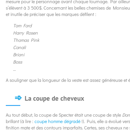
mesure pour le personnage avant chaque tournage. Par ailleurs
s’élèvent à 3 500$. Concernant les belles chemises de Monsie
et inutile de préciser que les marques défilent :
Tom Ford
Harry Rosen
Thomas Pink
Canali
Brioni
Boss
…
A souligner que la longueur de la veste est assez généreuse et é
La coupe de cheveux
Au tout début, la coupe de Specter était une coupe de style
Don
brillant (à lire :
coupe homme dégradé
!). Puis, elle a évolué v
finition mate et des contours imparfaits. Certes, ses cheveux ne 