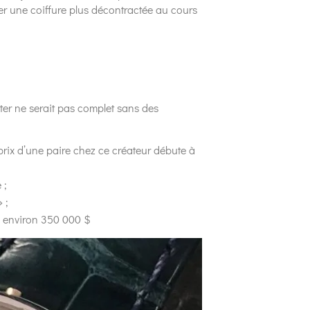
er une coiffure plus décontractée au cours
er ne serait pas complet sans des
e prix d’une paire chez ce créateur débute à
 ;
 ;
 environ 350 000 $