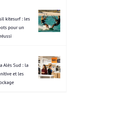
il kitesurf : les
pots pour un
 réussi
a Alès Sud : la
nitive et les
tockage