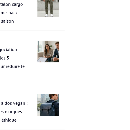
talon cargo
ome-back
a saison
ociation
les 5
ur réduire le
 à dos vegan :
res marques
 éthique