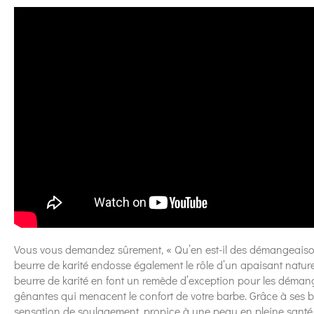
Vous vous demandez sûrement, « Qu’en est-il des démangeaison
beurre de karité endosse également le rôle d’un apaisant nature
beurre de karité en font un remède d’exception pour les démange
gênantes qui menacent le confort de votre barbe. Grâce à ses bien
sensation de soulagement, propice à une peau en pleine santé. E