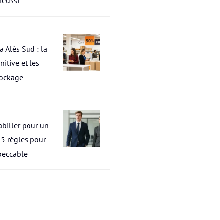
 réussi
a Alès Sud : la
nitive et les
tockage
abiller pour un
s 5 règles pour
peccable