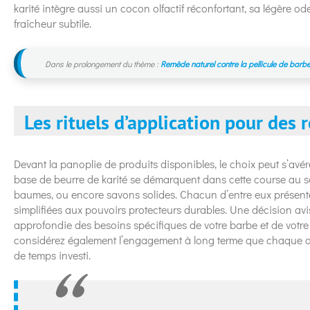
karité intègre aussi un cocon olfactif réconfortant, sa légère o
fraîcheur subtile.
Dans le prolongement du thème :
Remède naturel contre la pellicule de ba
Les rituels d’application pour des
Devant la panoplie de produits disponibles, le choix peut s’avér
base de beurre de karité se démarquent dans cette course au soi
baumes, ou encore savons solides. Chacun d’entre eux présent
simplifiées aux pouvoirs protecteurs durables. Une décision a
approfondie des besoins spécifiques de votre barbe et de votre
considérez également l’engagement à long terme que chaque op
de temps investi.