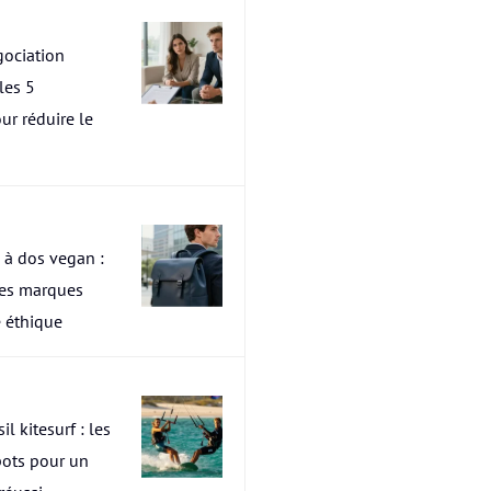
ociation
les 5
ur réduire le
 à dos vegan :
res marques
 éthique
il kitesurf : les
pots pour un