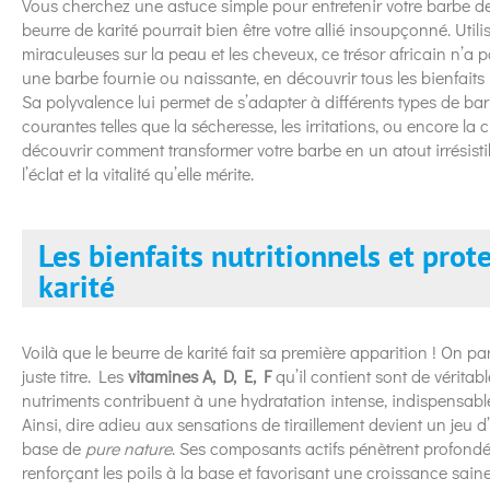
Vous cherchez une astuce simple pour entretenir votre barbe de 
beurre de karité pourrait bien être votre allié insoupçonné. Util
miraculeuses sur la peau et les cheveux, ce trésor africain n’a pa
une barbe fournie ou naissante, en découvrir tous les bienfaits p
Sa polyvalence lui permet de s’adapter à différents types de b
courantes telles que la sécheresse, les irritations, ou encore la c
découvrir comment transformer votre barbe en un atout irrésistib
l’éclat et la vitalité qu’elle mérite.
Les bienfaits nutritionnels et prot
karité
Voilà que le beurre de karité fait sa première apparition ! On pa
juste titre. Les
vitamines A, D, E, F
qu’il contient sont de véritabl
nutriments contribuent à une hydratation intense, indispensab
Ainsi, dire adieu aux sensations de tiraillement devient un jeu 
base de
pure nature
. Ses composants actifs pénètrent profondém
renforçant les poils à la base et favorisant une croissance saine