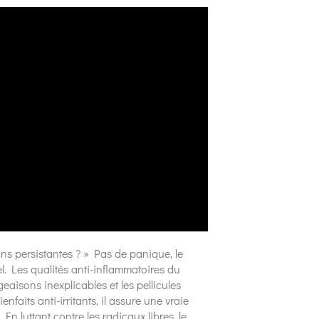
s persistantes ? » Pas de panique, le
l. Les qualités anti-inflammatoires du
aisons inexplicables et les pellicules
faits anti-irritants, il assure une vraie
n luttant contre les radicaux libres, le