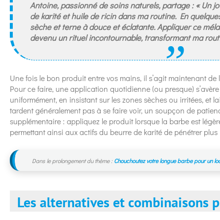
Antoine, passionné de soins naturels, partage : « Un jo
de karité et huile de ricin dans ma routine. En quelq
sèche et terne à douce et éclatante. Appliquer ce mé
devenu un rituel incontournable, transformant ma rout
Une fois le bon produit entre vos mains, il s’agit maintenant de l
Pour ce faire, une application quotidienne (ou presque) s’avère 
uniformément, en insistant sur les zones sèches ou irritées, et lai
tardent généralement pas à se faire voir, un soupçon de patienc
supplémentaire : appliquez le produit lorsque la barbe est lég
permettant ainsi aux actifs du beurre de karité de pénétrer plu
Dans le prolongement du thème :
Chouchoutez votre longue barbe pour un lo
Les alternatives et combinaisons p