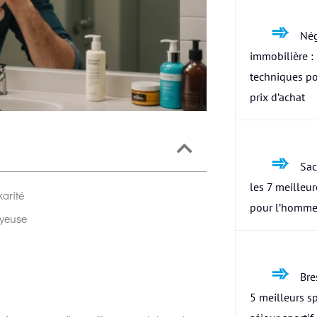
Nég
immobilière : 
techniques po
prix d’achat
Sac
les 7 meilleu
karité
pour l’homme
oyeuse
Bres
5 meilleurs s