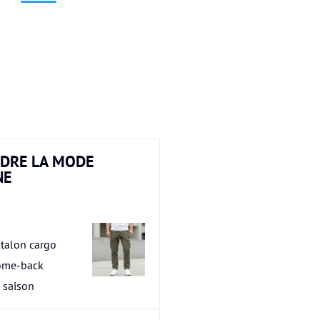
DRE LA MODE
NE
talon cargo
ome-back
a saison