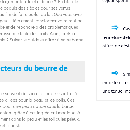
séjour sportif
façon naturelle et efficace ? Eh bien, le
isé depuis des siècles pour ses vertus
s fini de faire parler de lui. Que vous ayez
eut littéralement transformer votre routine.
arbe et de répondre à des problématiques
Cas
roissance lente des poils. Alors, prêts à
fermeture défi
le ? Suivez le guide et offrez à votre barbe
offres de dés
ecteurs du beurre de
S’h
entretien : le
une tenue im
rle souvent de son effet nourrissant, et à
es alliées pour la peau et les poils. Ces
le pour une peau douce sous la barbe.
d’enfant grâce à cet ingrédient magique, à
ent dans la peau et les follicules pileux,
 et robuste.