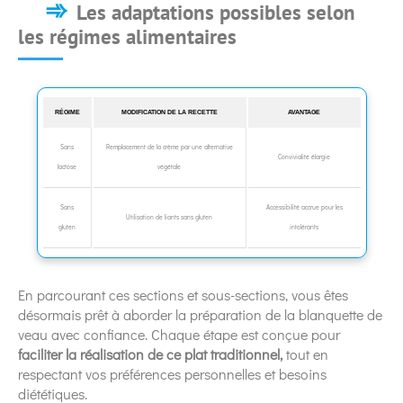
Les adaptations possibles selon
les régimes alimentaires
RÉGIME
MODIFICATION DE LA RECETTE
AVANTAGE
Sans
Remplacement de la crème par une alternative
Convivialité élargie
lactose
végétale
Sans
Accessibilité accrue pour les
Utilisation de liants sans gluten
gluten
intolérants
En parcourant ces sections et sous-sections, vous êtes
désormais prêt à aborder la préparation de la blanquette de
veau avec confiance. Chaque étape est conçue pour
faciliter la réalisation de ce plat traditionnel,
tout en
respectant vos préférences personnelles et besoins
diététiques.