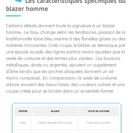
Les caractéristiques spécifiques du
blazer homme
Certains détails donnent toute la signature à un blazer
homme. Le tissu change selon les tendances, passant de la
traditionnelle laine bleu marine à des flanelles grises ou des
matières innovantes. Coté coupe, le blazer se démarque par
une épaule souple, des lignes parfois moins ajustées que la
veste de costume et des teintes plus variées. Les boutons
métalliques, dorés ou argentés, ajoutent un supplément
d’âme tandis que les poches plaquées donnent un air
moins compassé. En comparaison, la veste de costume
arbore souvent des tissus lisses, des couleurs sobres et une
coupe créée pour se fondre dans un ensemble formel.
CRITÈRE
BLAZER
VESTE DE COSTUME
Usage
Polyvalent, dépareillé, formel ou casual
Formel, assorti au pantalon