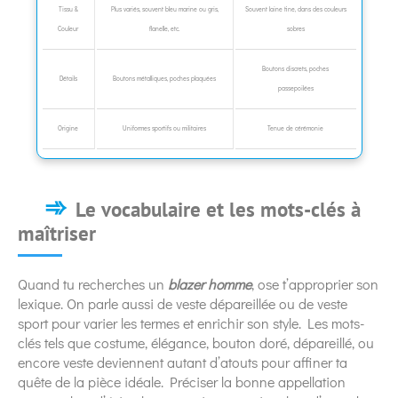
Tissu &
Plus variés, souvent bleu marine ou gris,
Souvent laine fine, dans des couleurs
Couleur
flanelle, etc.
sobres
Boutons discrets, poches
Détails
Boutons métalliques, poches plaquées
passepoilées
Origine
Uniformes sportifs ou militaires
Tenue de cérémonie
Le vocabulaire et les mots-clés à
maîtriser
Quand tu recherches un
blazer homme
, ose t’approprier son
lexique. On parle aussi de veste dépareillée ou de veste
sport pour varier les termes et enrichir son style. Les mots-
clés tels que costume, élégance, bouton doré, dépareillé, ou
encore veste deviennent autant d’atouts pour affiner ta
quête de la pièce idéale. Préciser la bonne appellation