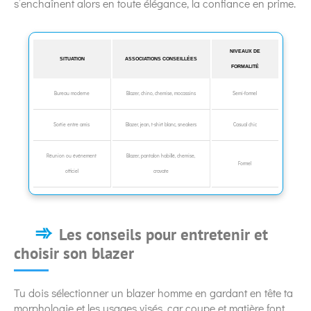
s’enchaînent alors en toute élégance, la confiance en prime.
NIVEAUX DE
SITUATION
ASSOCIATIONS CONSEILLÉES
FORMALITÉ
Bureau moderne
Blazer, chino, chemise, mocassins
Semi-formel
Sortie entre amis
Blazer, jean, t-shirt blanc, sneakers
Casual chic
Réunion ou événement
Blazer, pantalon habillé, chemise,
Formel
officiel
cravate
Les conseils pour entretenir et
choisir son blazer
Tu dois sélectionner un blazer homme en gardant en tête ta
morphologie et les usages visés, car coupe et matière font