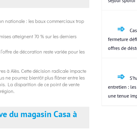
séjour sportif
ion nationale : les baux commerciaux trop
Cas
emises atteignent 70 % sur les derniers
fermeture défi
offres de dés
’offre de décoration reste variée pour les
es à Alès. Cette décision radicale impacte
 ne pourrez bientôt plus flâner entre les
S’h
s. La disparition de ce point de vente
entretien : le
région.
une tenue im
ive du magasin Casa à