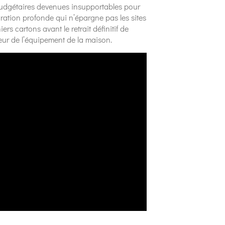
 budgétaires devenues insupportables pour
uration profonde qui n’épargne pas les sites
s cartons avant le retrait définitif de
cteur de l’équipement de la maison.