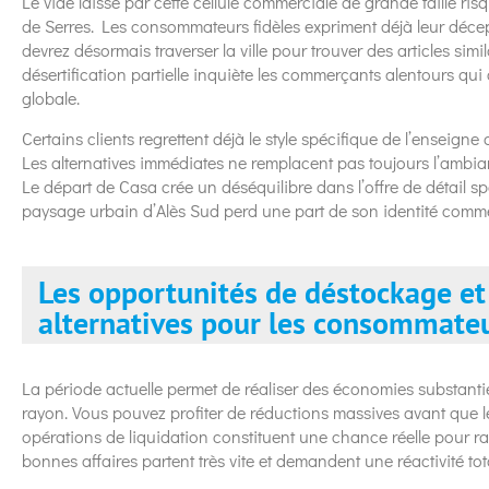
Le vide laissé par cette cellule commerciale de grande taille risque
de Serres. Les consommateurs fidèles expriment déjà leur décep
devrez désormais traverser la ville pour trouver des articles simi
désertification partielle inquiète les commerçants alentours qui
globale.
Certains clients regrettent déjà le style spécifique de l’enseigne
Les alternatives immédiates ne remplacent pas toujours l’ambi
Le départ de Casa crée un déséquilibre dans l’offre de détail 
paysage urbain d’Alès Sud perd une part de son identité commer
Les opportunités de déstockage et 
alternatives pour les consommate
La période actuelle permet de réaliser des économies substantiel
rayon. Vous pouvez profiter de réductions massives avant que l
opérations de liquidation constituent une chance réelle pour raf
bonnes affaires partent très vite et demandent une réactivité tota