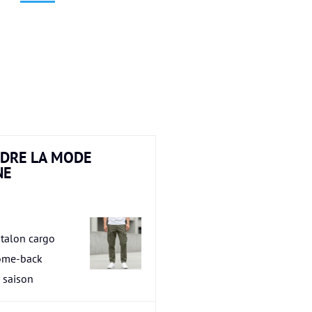
DRE LA MODE
NE
talon cargo
ome-back
a saison