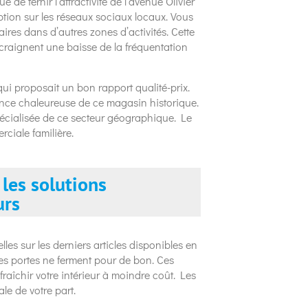
 de ternir l’attractivité de l’avenue Olivier
tion sur les réseaux sociaux locaux. Vous
laires dans d’autres zones d’activités. Cette
 craignent une baisse de la fréquentation
 qui proposait un bon rapport qualité-prix.
ance chaleureuse de ce magasin historique.
spécialisée de ce secteur géographique. Le
ciale familière.
les solutions
urs
les sur les derniers articles disponibles en
es portes ne ferment pour de bon. Ces
raîchir votre intérieur à moindre coût. Les
le de votre part.