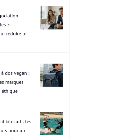
ociation
les 5
ur réduire le
 à dos vegan :
res marques
 éthique
il kitesurf : les
pots pour un