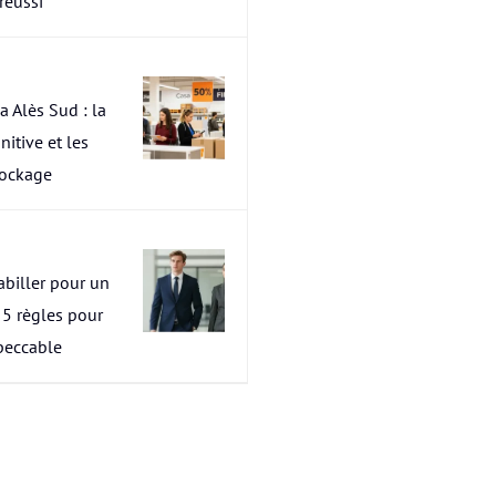
 réussi
a Alès Sud : la
nitive et les
tockage
abiller pour un
s 5 règles pour
peccable