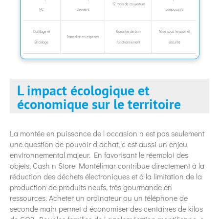
12 mois de couverture
PC
virement
composants
Outillage et
Garantie de bon
Mise sous tension et
Immédiat en espèces
Bricolage
fonctionnement
sécurité
L impact écologique et
économique sur le territoire
La montée en puissance de l occasion n est pas seulement
une question de pouvoir d achat, c est aussi un enjeu
environnemental majeur. En favorisant le réemploi des
objets, Cash n Store Montélimar contribue directement à la
réduction des déchets électroniques et à la limitation de la
production de produits neufs, très gourmande en
ressources. Acheter un ordinateur ou un téléphone de
seconde main permet d économiser des centaines de kilos