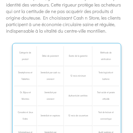
identité des vendeurs. Cette rigueur protège les acheteurs
qui ont la certitude de ne pas acquérir des produits d
origine douteuse. En choisissant Cash n Store, les clients
participent à une économie circulaire saine et régulée,
indispensable à la vitalité du centre-ville montilien.
Catégorie de
Méthode de
Délai de paiement
Durée de la garantie
produit
vérification
Smartphones et
Immédiat par cash ou
Tests logiciels et
12 mois minimum
Tablettes
virement
batterie
Or, Bijoux et
Immédiat par
Test acide et pesée
Authenticité certifiée
Montres
virement
officielle
Consoles et Jeux
Test de lecture et
Immédiat en espèces
12 mois de couverture
Vidéo
connectique
Informatique et
Immédiat par
Audit système et