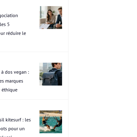
ociation
les 5
ur réduire le
 à dos vegan :
res marques
 éthique
il kitesurf : les
pots pour un