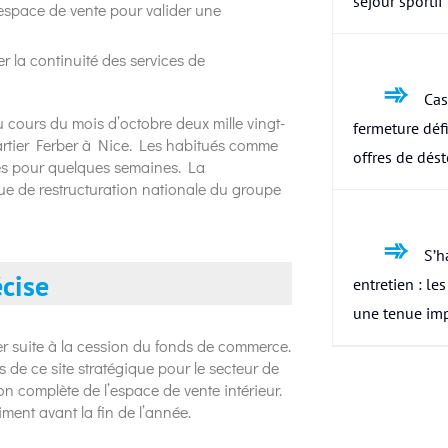
séjour sportif
’espace de vente pour valider une
r la continuité des services de
Cas
 cours du mois d’octobre deux mille vingt-
fermeture défi
rtier Ferber à Nice. Les habitués comme
offres de dés
ses pour quelques semaines. La
ue de restructuration nationale du groupe
S’h
écise
entretien : le
une tenue im
nier suite à la cession du fonds de commerce.
e ce site stratégique pour le secteur de
on complète de l’espace de vente intérieur.
iment avant la fin de l’année.