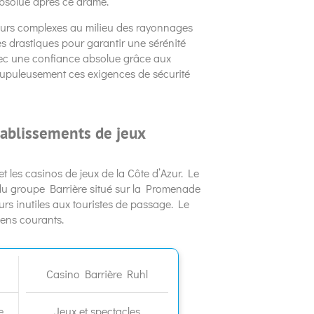
absolue après ce drame.
urs complexes au milieu des rayonnages
es drastiques pour garantir une sérénité
 avec une confiance absolue grâce aux
upuleusement ces exigences de sécurité
tablissements de jeux
t les casinos de jeux de la Côte d’Azur. Le
du groupe Barrière situé sur la Promenade
urs inutiles aux touristes de passage. Le
ens courants.
Casino Barrière Ruhl
e
Jeux et spectacles