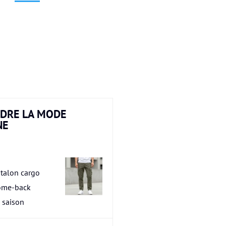
DRE LA MODE
NE
talon cargo
ome-back
a saison