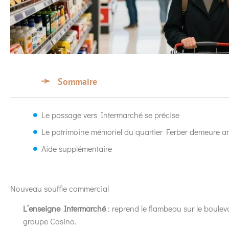
Sommaire
Le passage vers Intermarché se précise
Le patrimoine mémoriel du quartier Ferber demeure a
Aide supplémentaire
Nouveau souffle commercial
L’enseigne Intermarché
: reprend le flambeau sur le boulev
groupe Casino.