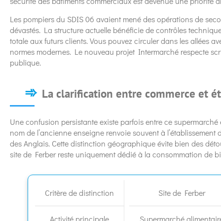
sécurité des bâtiments commerciaux est devenue une priorité 
Les pompiers du SDIS 06 avaient mené des opérations de seco
dévastés. La structure actuelle bénéficie de contrôles techniqu
totale aux futurs clients. Vous pouvez circuler dans les allées
normes modernes. Le nouveau projet Intermarché respecte scr
publique.
La clarification entre commerce et é
Une confusion persistante existe parfois entre ce supermarché e
nom de l’ancienne enseigne renvoie souvent à l’établissement 
des Anglais. Cette distinction géographique évite bien des déto
site de Ferber reste uniquement dédié à la consommation de bi
Critère de distinction
Site de Ferber
Activité principale
Supermarché alimentair