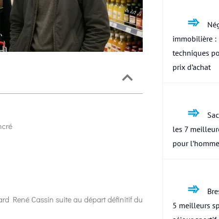
Nég
immobilière : 
techniques po
prix d’achat
Sac
ncré
les 7 meilleu
pour l’homme
Bres
ard René Cassin suite au départ définitif du
5 meilleurs s