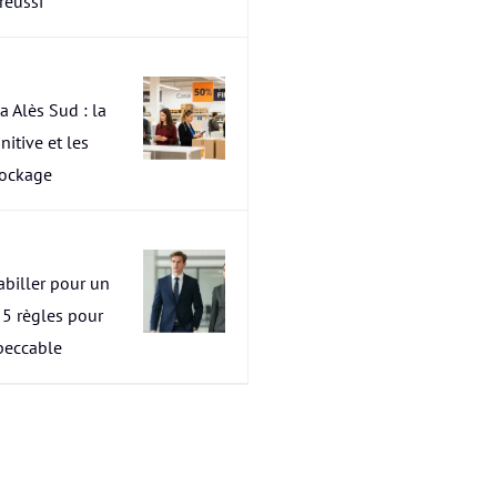
 réussi
a Alès Sud : la
nitive et les
tockage
abiller pour un
s 5 règles pour
peccable