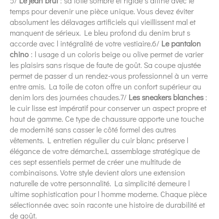
5/
Le jean brut
: sa toile sombre et rigide s affine avec le
temps pour devenir une pièce unique. Vous devez éviter
absolument les délavages artificiels qui vieillissent mal et
manquent de sérieux. Le bleu profond du denim brut s
accorde avec l intégralité de votre vestiaire.6/
Le pantalon
chino
: l usage d un coloris beige ou olive permet de varier
les plaisirs sans risque de faute de goût. Sa coupe ajustée
permet de passer d un rendez-vous professionnel à un verre
entre amis. La toile de coton offre un confort supérieur au
denim lors des journées chaudes.7/
Les sneakers blanches
:
le cuir lisse est impératif pour conserver un aspect propre et
haut de gamme. Ce type de chaussure apporte une touche
de modernité sans casser le côté formel des autres
vêtements. L entretien régulier du cuir blanc préserve l
élégance de votre démarche.L assemblage stratégique de
ces sept essentiels permet de créer une multitude de
combinaisons. Votre style devient alors une extension
naturelle de votre personnalité. La simplicité demeure l
ultime sophistication pour l homme moderne. Chaque pièce
sélectionnée avec soin raconte une histoire de durabilité et
de goût.