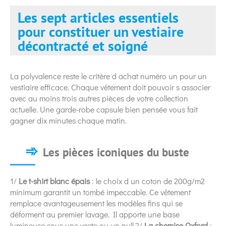
Les sept articles essentiels
pour constituer un vestiaire
décontracté et soigné
La polyvalence reste le critère d achat numéro un pour un
vestiaire efficace. Chaque vêtement doit pouvoir s associer
avec au moins trois autres pièces de votre collection
actuelle. Une garde-robe capsule bien pensée vous fait
gagner dix minutes chaque matin.
Les pièces iconiques du buste
1/
Le t-shirt blanc épais
: le choix d un coton de 200g/m2
minimum garantit un tombé impeccable. Ce vêtement
remplace avantageusement les modèles fins qui se
déforment au premier lavage. Il apporte une base
lumineuse sous une veste ou un pull.2/
La chemise Oxford
: