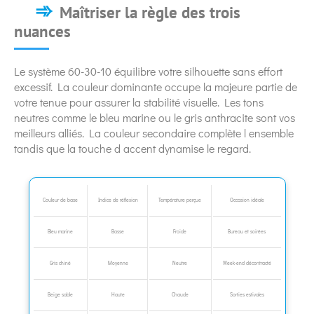
Maîtriser la règle des trois
nuances
Le système 60-30-10 équilibre votre silhouette sans effort
excessif. La couleur dominante occupe la majeure partie de
votre tenue pour assurer la stabilité visuelle. Les tons
neutres comme le bleu marine ou le gris anthracite sont vos
meilleurs alliés. La couleur secondaire complète l ensemble
tandis que la touche d accent dynamise le regard.
Couleur de base
Indice de réflexion
Température perçue
Occasion idéale
Bleu marine
Basse
Froide
Bureau et soirées
Gris chiné
Moyenne
Neutre
Week-end décontracté
Beige sable
Haute
Chaude
Sorties estivales