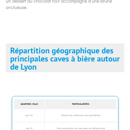
un dessert au chocolat noir accompagné d’une brune
onctueuse.
Répartition géographique des
principales caves à bière autour
de Lyon
QUARTIER, VILLE
PARTICULARITÉS
Lyon 1er
Présence de nombreuses caves spécialisées
Lyon 7e
Forte concentration de caves axées sur l’artisanat local