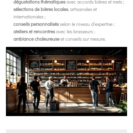
dégustations thématiques
avec accords bières et mets ;
sélections de bières locales
, artisanales et
internationales ;
conseils personnalisés
selon le niveau d’expertise ;
ateliers et rencontres
avec les brasseurs ;
ambiance chaleureuse
et conseils sur mesure.