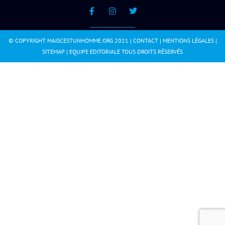
© COPYRIGHT MAISCESTUNHOMME.ORG 2021 |
CONTACT
|
MENTIONS LÉGALES
|
SITEMAP
|
EQUIPE EDITORIALE
TOUS DROITS RÉSERVÉS