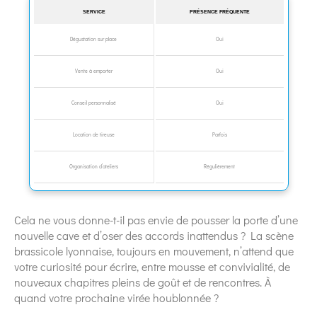
SERVICE
PRÉSENCE FRÉQUENTE
Dégustation sur place
Oui
Vente à emporter
Oui
Conseil personnalisé
Oui
Location de tireuse
Parfois
Organisation d’ateliers
Régulièrement
Cela ne vous donne-t-il pas envie de pousser la porte d’une
nouvelle cave et d’oser des accords inattendus ? La scène
brassicole lyonnaise, toujours en mouvement, n’attend que
votre curiosité pour écrire, entre mousse et convivialité, de
nouveaux chapitres pleins de goût et de rencontres. À
quand votre prochaine virée houblonnée ?