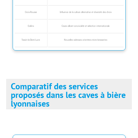
Croix-Rousse
Influence de la culture alternative et diversité des choix
Oullins
Caves alliant convivialité et sélection internationale
Tassin-la-Demi-Lune
Nouvelles adresses orientées micro-brasseries
Comparatif des services
proposés dans les caves à bière
lyonnaises