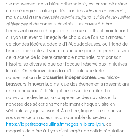
: le mouvement de la bière artisanale s’y est enraciné grâce
à une énergie créative portée par des
artisans passionnés
,
mais aussi à une
clientèle avertie toujours avide de nouvelles
références
et de conseils éclairés. Les caves à bière
fleurissent ainsi à chaque coin de rue et offrent maintenant
à Lyon un éventail inégalé de choix, que l’on soit amateur
de blondes légères, adepte d’IPA audacieuses, ou friand de
brunes puissantes. Lyon occupe une place majeure au sein
de la scène de la bière artisanale nationale, tant par son
histoire, sa diversité que par l’accueil réservé aux initiatives
locales. On retrouve dans la métropole une forte
concentration de
brasseries indépendantes
, des
micro-
brasseurs innovants,
ainsi que des évènements rassemblant
une communauté fidèle qui ne cesse de croître. La
convivialité des lieux, la compétence des cavistes et la
richesse des sélections transforment chaque visite en
véritable voyage sensoriel. À ce titre, impossible de passer
sous silence un acteur incontournable du secteur :
https://lapetitecaveoullins.fr/magasin-biere-lyon
, ce
magasin de bière à Lyon s’est forgé une solide réputation