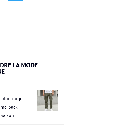
DRE LA MODE
NE
talon cargo
ome-back
a saison