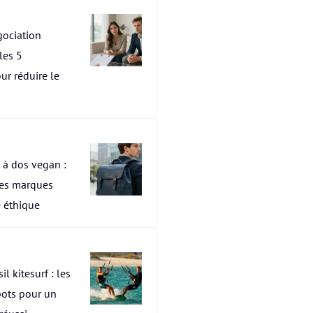
ociation
les 5
ur réduire le
 à dos vegan :
res marques
 éthique
il kitesurf : les
pots pour un