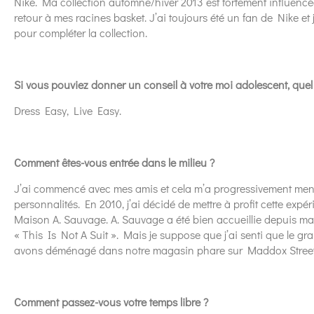
Nike. Ma collection automne/hiver 2013 est fortement influencé
retour à mes racines basket. J’ai toujours été un fan de Nike e
pour compléter la collection.
Si vous pouviez donner un conseil à votre moi adolescent, quel s
Dress Easy, Live Easy.
Comment êtes-vous entrée dans le milieu ?
J’ai commencé avec mes amis et cela m’a progressivement mené
personnalités. En 2010, j’ai décidé de mettre à profit cette expé
Maison A. Sauvage. A. Sauvage a été bien accueillie depuis ma p
« This Is Not A Suit ». Mais je suppose que j’ai senti que le g
avons déménagé dans notre magasin phare sur Maddox Street 
Comment passez-vous votre temps libre ?