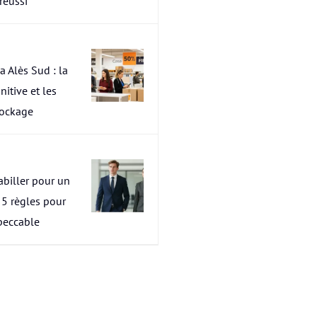
 réussi
a Alès Sud : la
nitive et les
tockage
abiller pour un
s 5 règles pour
peccable