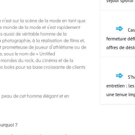
séjour sportif
n’est sur la scène de la mode en tant que
 le monde de la mode et s’est rapidement
Cas
is aussi de véritable homme de la
fermeture défi
photographie, à la réalisation de films et,
nt prometteuse de joueur d’athlétisme ou de
offres de dés
e, sous le nom de « Untitled
s mondes du rock, du cinéma et de la
s looks pour sa base croissante de clients
S’h
entretien : le
une tenue im
la peau de cet homme élégant et en
ourquoi ?