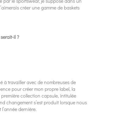
e par le sportswear, je suppose dans un
t j’aimerais créer une gamme de baskets
erait-il ?
 à travailler avec de nombreuses de
rience pour créer mon propre label, la
remière collection capsule, intitulée
rand changement s’est produit lorsque nous
l’année dernière.