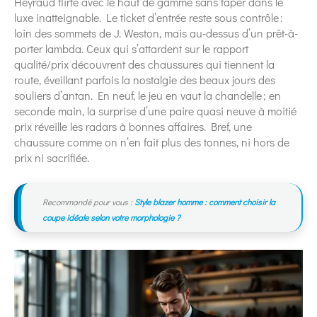
Heyraud flirte avec le haut de gamme sans taper dans le
luxe inatteignable. Le ticket d’entrée reste sous contrôle :
loin des sommets de J. Weston, mais au-dessus d’un prêt-à-
porter lambda. Ceux qui s’attardent sur le rapport
qualité/prix découvrent des chaussures qui tiennent la
route, éveillant parfois la nostalgie des beaux jours des
souliers d’antan. En neuf, le jeu en vaut la chandelle ; en
seconde main, la surprise d’une paire quasi neuve à moitié
prix réveille les radars à bonnes affaires. Bref, une
chaussure comme on n’en fait plus des tonnes, ni hors de
prix ni sacrifiée.
Recommandé pour vous :
Style blazer homme : comment choisir la
coupe idéale selon votre morphologie ?