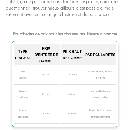
oublié, ça ne pardonne pas. Toujours inspecter, comparer,
questionner : trouver mieux ailleurs, c’est possible, mais
rarement avec ce mélange d’histoire et de résistance.
Fourchettes de prix pour les chaussures Heyraud homme
PRIX
TYPE
PRIX HAUT
D’ENTRÉE DE
PARTICULARITÉS
D’ACHAT
DE GAMME
GAMME
Neuf
Modèles exclusifs, dernières
120 euros
250 euros
(boutique)
collections
Occasion
État variable, éditions
45 euros
130 euros
(plateformes)
limitées possibles
Soldes et
Fin de collections, bonnes
70 euros
160 euros
déstockage
affaires saisonnières