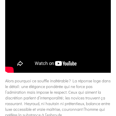
Alors pourquoi ce souffle inaltérable ? La réponse loge dans
le détail : une élégance pondérée qui ne force pas
l’admiration mais impose le respect. Ceux qui aiment la
discrétion parlent d’intemporalité ; les novices trouvent ça
rassurant. Heyraud, ni hautain ni prétentieux, balance entre
luxe accessible et vraie maîtrise, couronnant l’homme qui
préfère la substance à l’esbroufe.