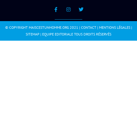
© COPYRIGHT MAISCESTUNHOMME.ORG 2021 |
CONTACT
|
MENTIONS LÉGALES
|
SITEMAP
|
EQUIPE EDITORIALE
TOUS DROITS RÉSERVÉS