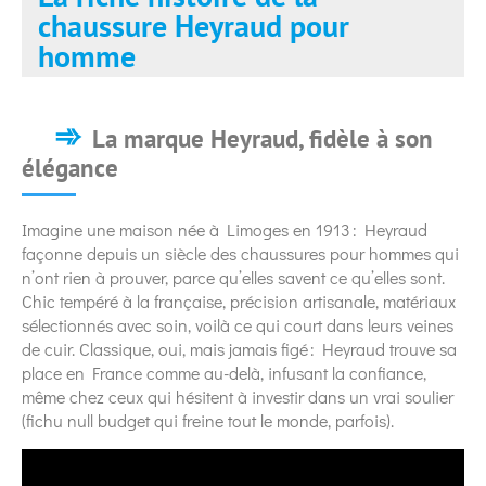
chaussure Heyraud pour
homme
La marque Heyraud, fidèle à son
élégance
Imagine une maison née à Limoges en 1913 : Heyraud
façonne depuis un siècle des chaussures pour hommes qui
n’ont rien à prouver, parce qu’elles savent ce qu’elles sont.
Chic tempéré à la française, précision artisanale, matériaux
sélectionnés avec soin, voilà ce qui court dans leurs veines
de cuir. Classique, oui, mais jamais figé : Heyraud trouve sa
place en France comme au-delà, infusant la confiance,
même chez ceux qui hésitent à investir dans un vrai soulier
(fichu null budget qui freine tout le monde, parfois).