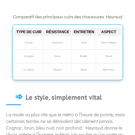
Comparatif des principaux cuirs des chaussures Heyraud
TYPE DE CUIR
RÉSISTANCE
ENTRETIEN
ASPECT
Cuir lisse
Très bonne
Facile
Sobre et élégant
Cuir grainé
Bonne
Modéré
Texturé
Cuir velours
Moyenne
Délicat
Mat et doux
Le style, simplement vital
La mode va plus vite que le métro à l’heure de pointe, mais
certaines teintes ne se démodent décidément jamais.
Cognac, brun, bleu nuit, noir profond : Heyraud donne le
choix, même à l’homme indécis. Un soulier qu’on porte au