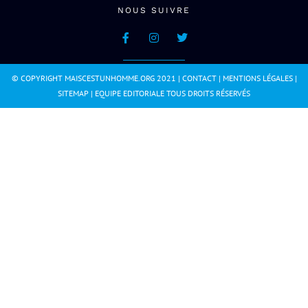
NOUS SUIVRE
© COPYRIGHT MAISCESTUNHOMME.ORG 2021 |
CONTACT
|
MENTIONS LÉGALES
|
SITEMAP
|
EQUIPE EDITORIALE
TOUS DROITS RÉSERVÉS