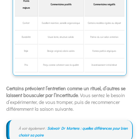
Points
Commentaires positifs
Commentaires négatifs
majeurs
Confort
Excellent maintien, semelle ergonomique
Certains modèles rigides au départ
Durabilité
Usure lente, structure solide
Patine du cuir selon entretien
Style
Design original, coloris variés
Formes parfois atypiques
Prix
Perçu comme cohérent avec la qualité
Investissement initial élevé
Certains prévoient l’entretien comme un rituel, d’autres se
laissent bousculer par l’incertitude
. Vous sentez le besoin
d’expérimenter, de vous tromper, puis de recommencer
différemment la saison suivante.
À voir également :
Solovair Dr Martens : quelles différences pour bien
choisir sa paire