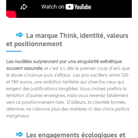
La marque Think, identité, valeurs
et positionnement
Les modèles surprennent par une singularité esthétique
souvent assumée
, et c’est ici, dès le premier coup d’œil, que
le doute s’insinue puis s’efface. Les prix oscillent, entre 120
et 180 euros, une ambition tarifaire qui cherche ceux qui
exigent des justifications tangibles. Vous croisez parfois la
tentation d’autres enseignes, mais vous revenez fatalement
vers ce positionnement rare. D’ailleurs, la clientèle formée,
attentive, ne s’étonne plus des matières ni des choix parfois
marginaux.
Les engagements écologiques et