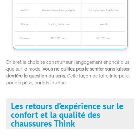
Matières
Cuir sans chrome, tannage végétal
Cuir conventionnel, synthétique
Éthique
Forte, traçabilité élevée
Variable
Prix moyen
120 à 180 euros
60 à 250 euros
En bref, le choix se construit sur l’engagement énoncé plus
que sur la mode.
Vous ne quittez pas le sentier sans laisser
derrière la question du sens
. Cette façon de faire interpelle,
parfois pèse, parfois fascine.
Les retours d’expérience sur le
confort et la qualité des
chaussures Think