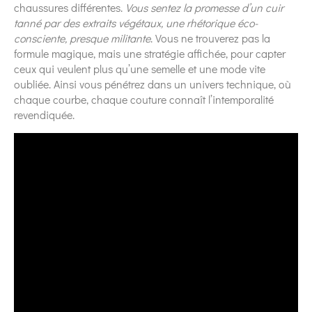
chaussures différentes.
Vous sentez la promesse d’un cuir
tanné par des extraits végétaux, une rhétorique éco-
consciente, presque militante
. Vous ne trouverez pas la
formule magique, mais une stratégie affichée, pour capter
ceux qui veulent plus qu’une semelle et une mode vite
oubliée. Ainsi vous pénétrez dans un univers technique, où
chaque courbe, chaque couture connaît l’intemporalité
revendiquée.