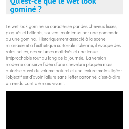
Qu’est-ce que le wet look
gominé ?
Le wet look gominé se caractérise par des cheveux lissés,
plaqués et brillants, souvent maintenus par une pommade
ou une gomina. Historiquement associé à la scène
milanaise et à l’esthétique sartoriale italienne, il évoque des
raies nettes, des volumes maîtrisés et une tenue
irréprochable tout au long de la journée. La version
moderne conserve l’idée d’une chevelure plaquée mais
autorise aussi du volume naturel et une texture moins figée :
l’objectif est d’avoir l’allure sans l’effet cartonné, c’est-à-dire
un rendu contrôlé mais vivant.