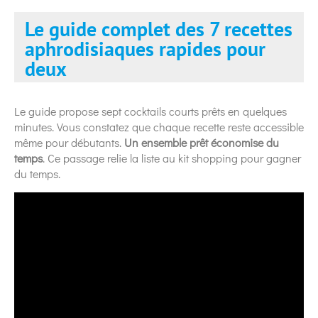
Le guide complet des 7 recettes
aphrodisiaques rapides pour
deux
Le guide propose sept cocktails courts prêts en quelques
minutes. Vous constatez que chaque recette reste accessible
même pour débutants.
Un ensemble prêt économise du
temps
. Ce passage relie la liste au kit shopping pour gagner
du temps.