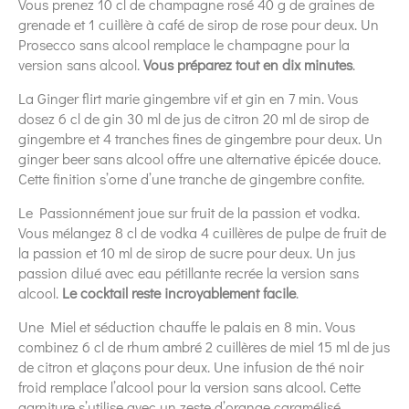
Vous prenez 10 cl de champagne rosé 40 g de graines de
grenade et 1 cuillère à café de sirop de rose pour deux. Un
Prosecco sans alcool remplace le champagne pour la
version sans alcool.
Vous préparez tout en dix minutes
.
La Ginger flirt marie gingembre vif et gin en 7 min. Vous
dosez 6 cl de gin 30 ml de jus de citron 20 ml de sirop de
gingembre et 4 tranches fines de gingembre pour deux. Un
ginger beer sans alcool offre une alternative épicée douce.
Cette finition s’orne d’une tranche de gingembre confite.
Le Passionnément joue sur fruit de la passion et vodka.
Vous mélangez 8 cl de vodka 4 cuillères de pulpe de fruit de
la passion et 10 ml de sirop de sucre pour deux. Un jus
passion dilué avec eau pétillante recrée la version sans
alcool.
Le cocktail reste incroyablement facile
.
Une Miel et séduction chauffe le palais en 8 min. Vous
combinez 6 cl de rhum ambré 2 cuillères de miel 15 ml de jus
de citron et glaçons pour deux. Une infusion de thé noir
froid remplace l’alcool pour la version sans alcool. Cette
garniture s’utilise avec un zeste d’orange caramélisé.