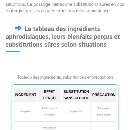
situations. Ce passage mentionne substitutions sûres en cas
d’allergie grossesse ou interactions médicamenteuses.
Le tableau des ingrédients
aphrodisiaques, leurs bienfaits perçus et
substitutions sûres selon situations
Tableau des ingrédients, substitutions et précautions
EFFET
SUBSTITUTION
INGRÉDIENT
PRÉCAUTION
PERÇU
SANS ALCOOL
Stimulant digestif
Éviter si prise
Gingembre
Ginger tea froid
et tonique
d’anticoagulants
Antioxydant et