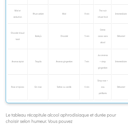
Miel et
Thé noir
Rhum ambré
Miel
8 min
Intermédiaire
séduction
infusé froid
Crème
Chocolat chaud
Bailey’s
Chocolat
5 min
cacao sans
Débutant
twist
alcool
Jus ananas
Ananas épicé
Tequila
Ananas gingembre
7 min
+ sirop
Intermédiaire
gingembre
Sirop rose +
Rose et épices
Gin rose
Safran ou vanille
6 min
eau
Débutant
pétillante
Le tableau récapitule alcool aphrodisiaque et durée pour
choisir selon humeur. Vous pouvez