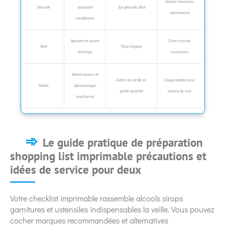
Vérifier interaction
Grenade
séduisant
Jus grenade dilué
médicaments
visuellement
Apaisant et source
Éviter chez les
Miel
Sirop d’agave
d’énergie
nourrissons
Arôme luxueux et
Extrait de vanille en
Usage modéré pour
Safran
aphrodisiaque
petite quantité
raisons de coût
traditionnel
Le guide pratique de préparation
shopping list imprimable précautions et
idées de service pour deux
Votre checklist imprimable rassemble alcools sirops
garnitures et ustensiles indispensables la veille. Vous pouvez
cocher marques recommandées et alternatives