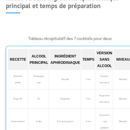
principal et temps de préparation
Tableau récapitulatif des 7 cocktails pour deux
VERSION
ALCOOL
INGRÉDIENT
RECETTE
TEMPS
SANS
NIVEAU
PRINCIPAL
APHRODISIAQUE
ALCOOL
Séduction
Champagne
Prosecco
Grenade
5 min
Débutant
pétale
rosé
sans alcool
Ginger beer
Ginger flirt
Gin
Gingembre
7 min
Débutant
sans alcool
Jus passion
Passionnément
Vodka
Fruit de la passion
6 min
+ eau
Débutant
pétillante