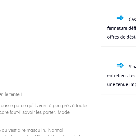
Cas
fermeture défi
offres de dés
S’h
entretien : le
une tenue im
n le tente !
e basse parce qu’ils vont à peu près à toutes
ore faut-il savoir les porter. Mode
e du vestiaire masculin. Normal !