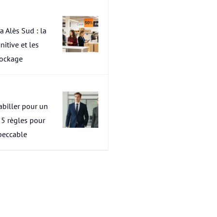
a Alès Sud : la
nitive et les
tockage
abiller pour un
s 5 règles pour
peccable