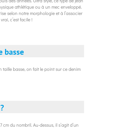
uis des années. Ultra stylé, ce type de jean
hysique athlétique ou à un mec enveloppé.
ise selon notre morphologie et à l’associer
i, c’est facile !
le basse
aille basse, on fait le point sur ce denim
 ?
7 cm du nombril. Au-dessus, il s’agit d’un