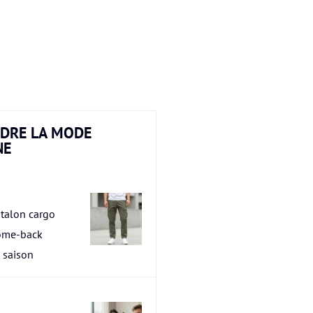
DRE LA MODE
NE
talon cargo
ome-back
a saison