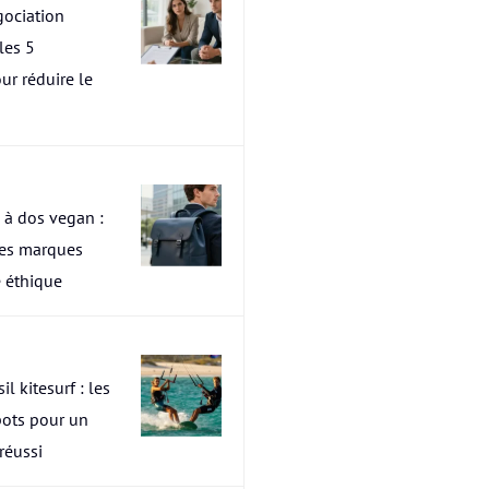
ociation
les 5
ur réduire le
 à dos vegan :
res marques
 éthique
il kitesurf : les
pots pour un
 réussi