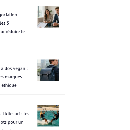
ociation
les 5
ur réduire le
 à dos vegan :
res marques
 éthique
il kitesurf : les
pots pour un