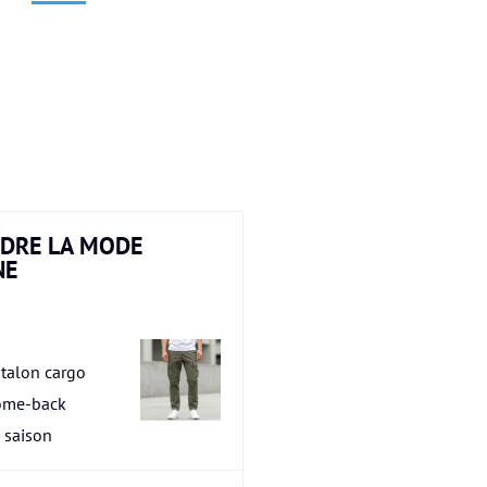
DRE LA MODE
NE
talon cargo
ome-back
a saison