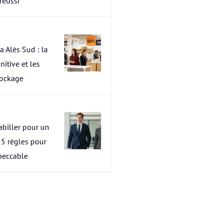
 réussi
a Alès Sud : la
nitive et les
tockage
abiller pour un
s 5 règles pour
peccable