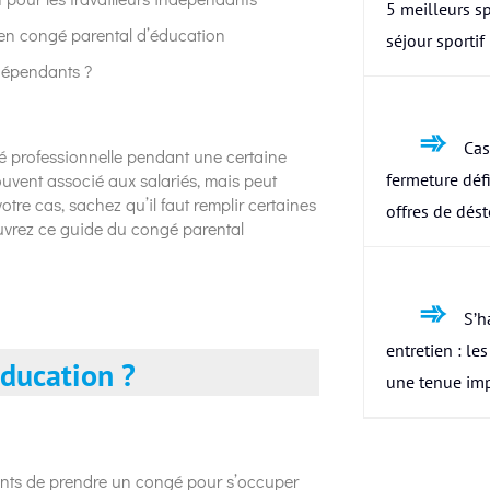
5 meilleurs s
s en congé parental d’éducation
séjour sportif
ndépendants ?
Cas
é professionnelle pendant une certaine
ouvent associé aux salariés, mais peut
fermeture défi
otre cas, sachez qu’il faut remplir certaines
offres de dés
couvrez ce guide du congé parental
S’h
entretien : le
éducation ?
une tenue im
ents de prendre un congé pour s’occuper