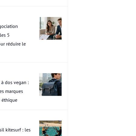
ociation
les 5
ur réduire le
 à dos vegan :
res marques
 éthique
il kitesurf : les