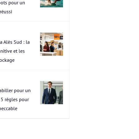
pots pour un
 réussi
a Alès Sud : la
nitive et les
tockage
abiller pour un
s 5 règles pour
peccable