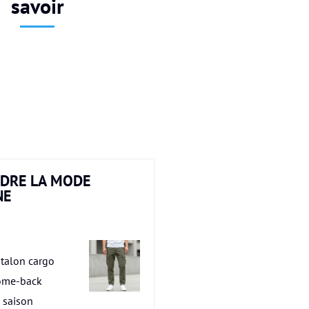
savoir
DRE LA MODE
NE
talon cargo
ome-back
a saison