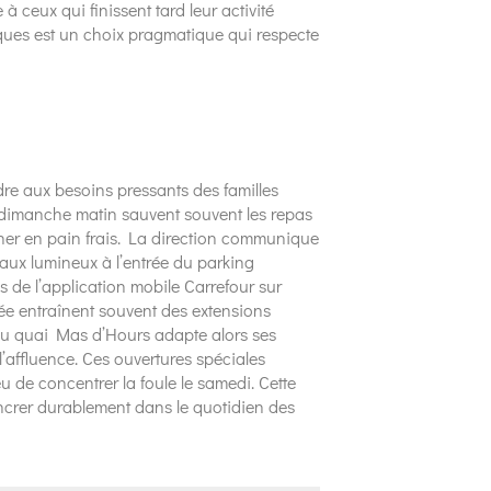
 ceux qui finissent tard leur activité
riques est un choix pragmatique qui respecte
re aux besoins pressants des familles
u dimanche matin sauvent souvent les repas
ner en pain frais. La direction communique
eaux lumineux à l’entrée du parking
es de l’application mobile Carrefour sur
née entraînent souvent des extensions
on du quai Mas d’Hours adapte alors ses
l’affluence. Ces ouvertures spéciales
ieu de concentrer la foule le samedi. Cette
’ancrer durablement dans le quotidien des