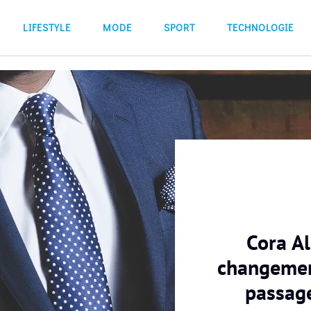
LIFESTYLE
MODE
SPORT
TECHNOLOGIE
Cora Al
changemen
passag