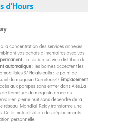
s d’Hours
lay
e à la concentration des services annexes
mbinant vos achats alimentaires avec vos
 permanent
: la station-service distribue de
nt automatique
: les bornes acceptent les
omobilistes.3/
Relais colis
: le point de
ccueil du magasin Carrefour.4/
Emplacement
l’accès aux pompes sans entrer dans Alès.La
es de fermeture du magasin grâce au
rvoir en pleine nuit sans dépendre de la
a le réseau Mondial Relay transforme une
ses. Cette mutualisation des déplacements
ation personnelle.