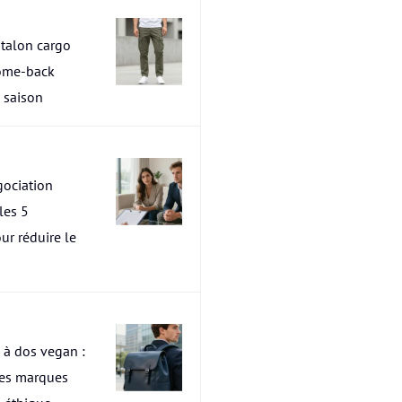
talon cargo
ome-back
a saison
ociation
les 5
ur réduire le
 à dos vegan :
res marques