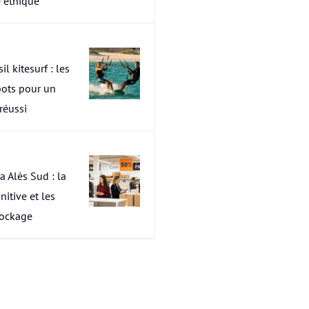
 éthique
il kitesurf : les
pots pour un
 réussi
a Alès Sud : la
nitive et les
tockage