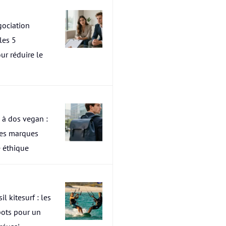
ociation
les 5
ur réduire le
 à dos vegan :
res marques
 éthique
il kitesurf : les
pots pour un