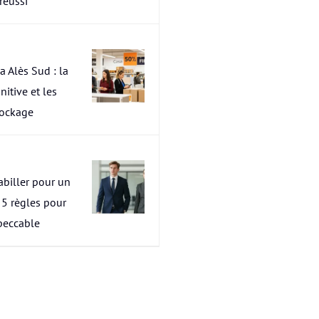
 réussi
a Alès Sud : la
nitive et les
tockage
abiller pour un
s 5 règles pour
peccable