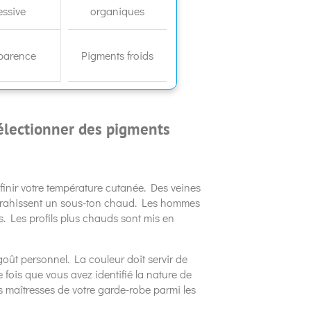
essive
organiques
parence
Pigments froids
sélectionner des pigments
inir votre température cutanée. Des veines
ts trahissent un sous-ton chaud. Les hommes
s. Les profils plus chauds sont mis en
oût personnel. La couleur doit servir de
e fois que vous avez identifié la nature de
ces maîtresses de votre garde-robe parmi les