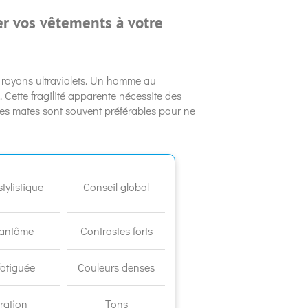
r vos vêtements à votre
x rayons ultraviolets. Un homme au
Cette fragilité apparente nécessite des
bres mates sont souvent préférables pour ne
tylistique
Conseil global
 fantôme
Contrastes forts
fatiguée
Couleurs denses
ration
Tons