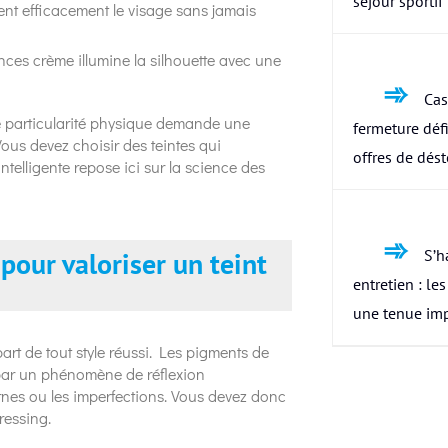
séjour sportif
ent efficacement le visage sans jamais
ces crème illumine la silhouette avec une
Cas
tte particularité physique demande une
fermeture défi
Vous devez choisir des teintes qui
offres de dés
ntelligente repose ici sur la science des
pour valoriser un teint
S’h
entretien : le
une tenue im
rt de tout style réussi. Les pigments de
 par un phénomène de réflexion
ernes ou les imperfections. Vous devez donc
ressing.