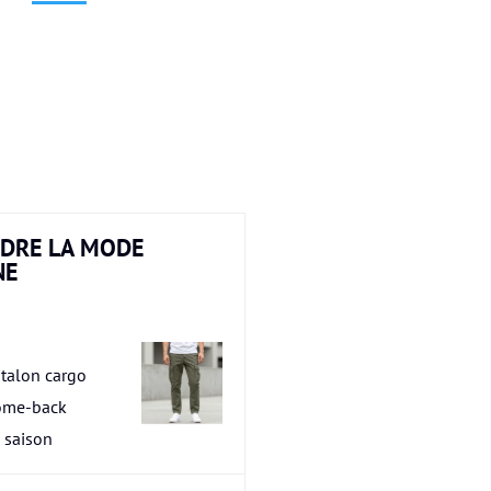
DRE LA MODE
NE
talon cargo
ome-back
a saison