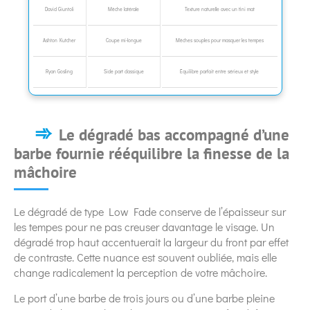
David Giuntoli
Mèche latérale
Texture naturelle avec un fini mat
Ashton Kutcher
Coupe mi-longue
Mèches souples pour masquer les tempes
Ryan Gosling
Side part classique
Équilibre parfait entre sérieux et style
Le dégradé bas accompagné d’une
barbe fournie rééquilibre la finesse de la
mâchoire
Le dégradé de type Low Fade conserve de l’épaisseur sur
les tempes pour ne pas creuser davantage le visage. Un
dégradé trop haut accentuerait la largeur du front par effet
de contraste. Cette nuance est souvent oubliée, mais elle
change radicalement la perception de votre mâchoire.
Le port d’une barbe de trois jours ou d’une barbe pleine