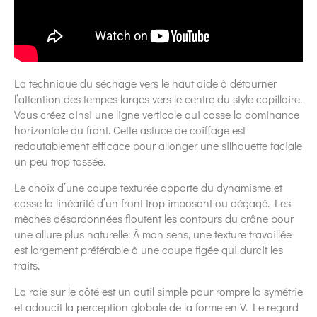
La technique du séchage vers le haut aide à détourner
l’attention des tempes larges vers le centre du style capillaire.
Vous créez ainsi une ligne verticale qui casse la dominance
horizontale du front. Cette astuce de coiffage est
redoutablement efficace pour allonger une silhouette faciale
un peu trop tassée.
Le choix d’une coupe texturée apporte du dynamisme et
casse la linéarité d’un front trop imposant ou dégagé. Les
mèches désordonnées floutent les contours du crâne pour
une allure plus naturelle. À mon sens, une texture travaillée
est largement préférable à une coupe figée qui durcit les
traits.
La raie sur le côté est un outil simple pour rompre la symétrie
et adoucit la perception globale de la forme en V. Le regard