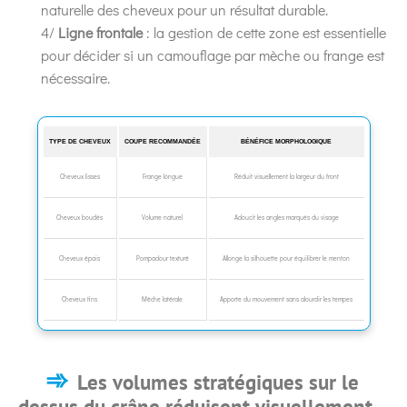
naturelle des cheveux pour un résultat durable.
4/
Ligne frontale
: la gestion de cette zone est essentielle
pour décider si un camouflage par mèche ou frange est
nécessaire.
TYPE DE CHEVEUX
COUPE RECOMMANDÉE
BÉNÉFICE MORPHOLOGIQUE
Cheveux lisses
Frange longue
Réduit visuellement la largeur du front
Cheveux bouclés
Volume naturel
Adoucit les angles marqués du visage
Cheveux épais
Pompadour texturé
Allonge la silhouette pour équilibrer le menton
Cheveux fins
Mèche latérale
Apporte du mouvement sans alourdir les tempes
Les volumes stratégiques sur le
dessus du crâne réduisent visuellement