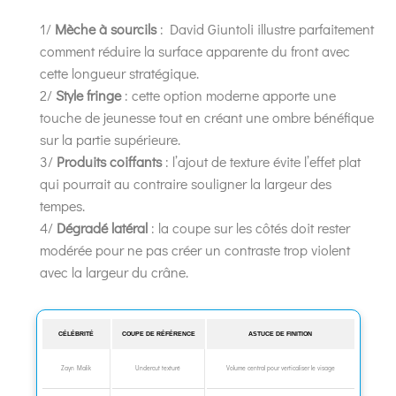
1/
Mèche à sourcils
: David Giuntoli illustre parfaitement
comment réduire la surface apparente du front avec
cette longueur stratégique.
2/
Style fringe
: cette option moderne apporte une
touche de jeunesse tout en créant une ombre bénéfique
sur la partie supérieure.
3/
Produits coiffants
: l’ajout de texture évite l’effet plat
qui pourrait au contraire souligner la largeur des
tempes.
4/
Dégradé latéral
: la coupe sur les côtés doit rester
modérée pour ne pas créer un contraste trop violent
avec la largeur du crâne.
CÉLÉBRITÉ
COUPE DE RÉFÉRENCE
ASTUCE DE FINITION
Zayn Malik
Undercut texturé
Volume central pour verticaliser le visage