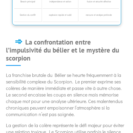
Besoin principal
indépendance et action
fusion et sécurité affective
Gestion du conflit
explosion rapide et oubli
rancune et analyse profonde
La confrontation entre
l’impulsivité du bélier et le mystère du
scorpion
La franchise brutale du Bélier se heurte fréquemment à la
sensibilité complexe du Scorpion. Le premier exprime ses
colères de manière immédiate et passe vite à autre chose.
Le second encaisse les coups en silence mais mémorise
chaque mot pour une analyse ultérieure. Ces malentendus
chroniques peuvent empoisonner l’atmosphère si la
communication n’est pas soignée.
La gestion de la colère représente le défi majeur pour éviter
une relation toxique. Le Scorpion utilise parfois le silence