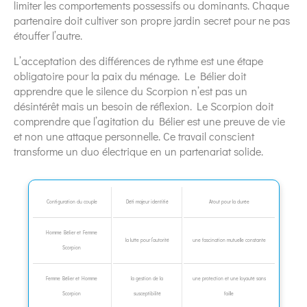
limiter les comportements possessifs ou dominants. Chaque
partenaire doit cultiver son propre jardin secret pour ne pas
étouffer l’autre.
L’acceptation des différences de rythme est une étape
obligatoire pour la paix du ménage. Le Bélier doit
apprendre que le silence du Scorpion n’est pas un
désintérêt mais un besoin de réflexion. Le Scorpion doit
comprendre que l’agitation du Bélier est une preuve de vie
et non une attaque personnelle. Ce travail conscient
transforme un duo électrique en un partenariat solide.
Configuration du couple
Défi majeur identifié
Atout pour la durée
Homme Bélier et Femme
la lutte pour l’autorité
une fascination mutuelle constante
Scorpion
Femme Bélier et Homme
la gestion de la
une protection et une loyauté sans
Scorpion
susceptibilité
faille