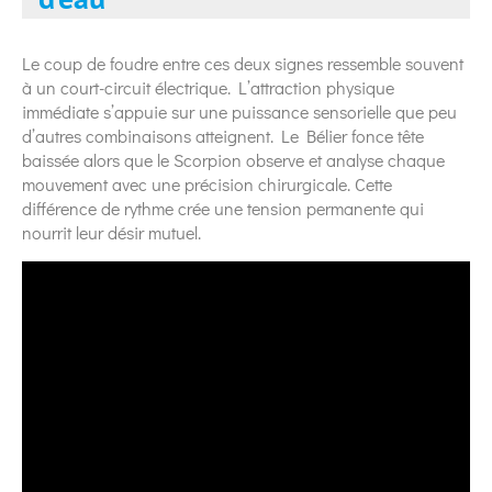
Le coup de foudre entre ces deux signes ressemble souvent
à un court-circuit électrique. L’attraction physique
immédiate s’appuie sur une puissance sensorielle que peu
d’autres combinaisons atteignent. Le Bélier fonce tête
baissée alors que le Scorpion observe et analyse chaque
mouvement avec une précision chirurgicale. Cette
différence de rythme crée une tension permanente qui
nourrit leur désir mutuel.