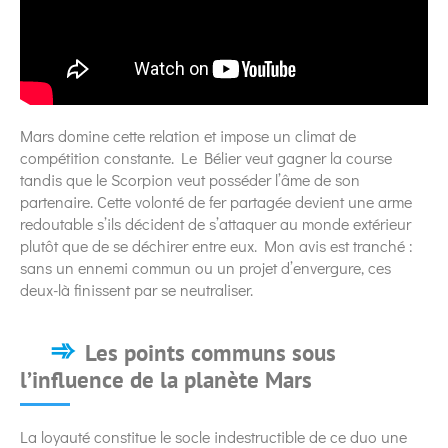
Mars domine cette relation et impose un climat de
compétition constante. Le Bélier veut gagner la course
tandis que le Scorpion veut posséder l’âme de son
partenaire. Cette volonté de fer partagée devient une arme
redoutable s’ils décident de s’attaquer au monde extérieur
plutôt que de se déchirer entre eux. Mon avis est tranché :
sans un ennemi commun ou un projet d’envergure, ces
deux-là finissent par se neutraliser.
Les points communs sous
l’influence de la planète Mars
La loyauté constitue le socle indestructible de ce duo une