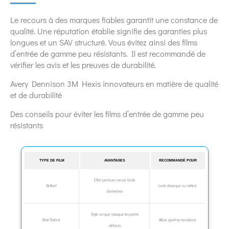
Le recours à des marques fiables garantit une constance de
qualité. Une réputation établie signifie des garanties plus
longues et un SAV structuré. Vous évitez ainsi des films
d’entrée de gamme peu résistants. Il est recommandé de
vérifier les avis et les preuves de durabilité.
Avery Dennison 3M Hexis innovateurs en matière de qualité
et de durabilité
Des conseils pour éviter les films d’entrée de gamme peu
résistants
TYPE DE FILM
AVANTAGES
RECOMMANDÉ POUR
Effet peinture neuve facile
Brillant
Look classique ou raffiné
d’entretien
Style unique masque les petits
Mat/Satiné
Allure sportive tendance
défauts