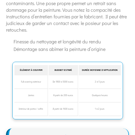
contaminants. Une pose propre permet un retrait sans
dommage pour la peinture. Vous notez la compacité des
instructions d’entretien fournies par le fabricant. Il peut être
judicieux de garder un contact avec le posieur pour les
retouches.
Finesse du nettoyage et longévité du rendu
Démontage sans abîmer la peinture d’origine
ÉLÉMENT À COUVRIR
BUDGET ESTIMÉ
DURÉE MOYENNE D’APPLICATION
Full covering extérieur
De 1800 à 5000 euros
2 à 5 jours
Jantes
À partir de 200 euros
Quelques heures
Intérieur de portes / coffre
À partir de 1600 euros
1 à 2 jours