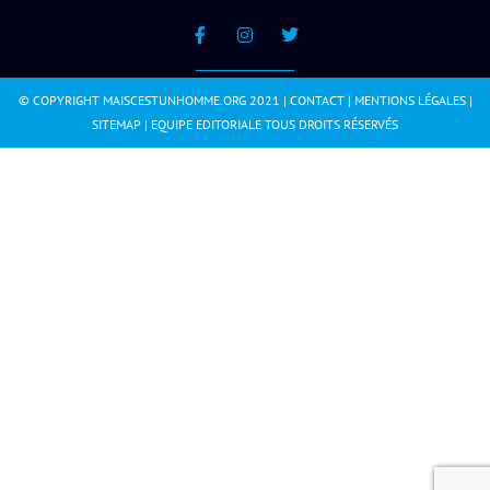
© COPYRIGHT MAISCESTUNHOMME.ORG 2021 |
CONTACT
|
MENTIONS LÉGALES
|
SITEMAP
|
EQUIPE EDITORIALE
TOUS DROITS RÉSERVÉS