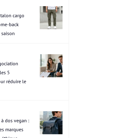
talon cargo
ome-back
a saison
ociation
les 5
ur réduire le
 à dos vegan :
res marques