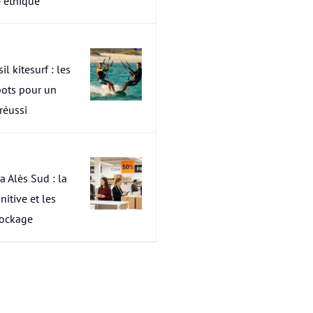
 éthique
il kitesurf : les
pots pour un
 réussi
a Alès Sud : la
nitive et les
tockage