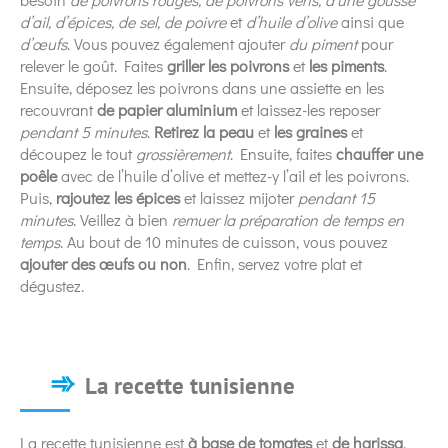
d’ail, d’épices, de sel, de poivre
et
d’huile d’olive
ainsi que
d’œufs
. Vous pouvez également ajouter
du piment
pour
relever le goût. Faites
griller les poivrons
et
les piments
.
Ensuite, déposez les poivrons dans une assiette en les
recouvrant
de papier aluminium
et laissez-les reposer
pendant 5 minutes
.
Retirez la peau
et
les graines
et
découpez le tout
grossièrement
. Ensuite, faites
chauffer une
poêle
avec de l’huile d’olive et mettez-y l’ail et les poivrons.
Puis,
rajoutez les épices
et laissez mijoter
pendant 15
minutes
. Veillez à bien
remuer la préparation de temps en
temps
. Au bout de 10 minutes de cuisson, vous pouvez
ajouter des œufs ou non
. Enfin, servez votre plat et
dégustez.
La recette tunisienne
La recette tunisienne est
à base de tomates
et
de harissa
.