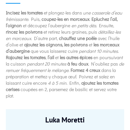
Incisez les tomates
et plongez-les dans
une casserole d’eau
frémissante
. Puis,
coupez-les en morceaux
.
Epluchez l’ail,
l’oignon
et découpez l’aubergine
en petits dés
. Ensuite,
rincez les poivrons
et retirez leurs graines, puis
détaillez-les
en morceaux
. D’autre part,
chauffez une poêle
avec l’huile
d’olive et
ajoutez les oignons, les poivrons
et
les morceaux
d’aubergine
que vous laisserez cuire
pendant 10 minutes
.
Rajoutez les tomates
,
l’ail
et
les autres épices
en poursuivant
la cuisson
pendant 20 minutes
à feu doux
. N’oubliez pas
de
remuer fréquemment le mélange
.
Formez 4 creux
dans la
préparation et mettez-y chaque œuf. Poivrez et salez en
laissant cuire encore
4 à 5 min
. Enfin,
ajoutez les tomates
cerises
coupées en 2, parsemez de basilic et servez votre
plat.
Luka Moretti