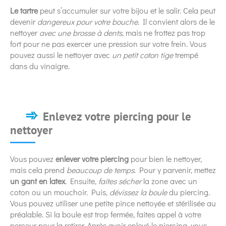
Le tartre
peut s’accumuler sur votre bijou et le salir. Cela peut
devenir
dangereux pour votre bouche
. Il convient alors de le
nettoyer
avec une brosse à dents
, mais ne frottez pas trop
fort pour ne pas exercer une pression sur votre frein. Vous
pouvez aussi le nettoyer avec
un petit coton tige
trempé
dans du vinaigre.
Enlevez votre piercing pour le
nettoyer
Vous pouvez
enlever votre piercing
pour bien le nettoyer,
mais cela prend
beaucoup de temps
. Pour y parvenir, mettez
un gant en latex
. Ensuite,
faites sécher
la zone avec un
coton ou un mouchoir. Puis,
dévissez la boule
du piercing.
Vous pouvez utiliser une petite pince nettoyée et stérilisée au
préalable. Si la boule est trop fermée, faites appel à votre
perceur pour la retirer. Après avoir enlevé le piercing, vous