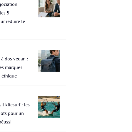
ociation
les 5
ur réduire le
 à dos vegan :
res marques
 éthique
il kitesurf : les
pots pour un
 réussi