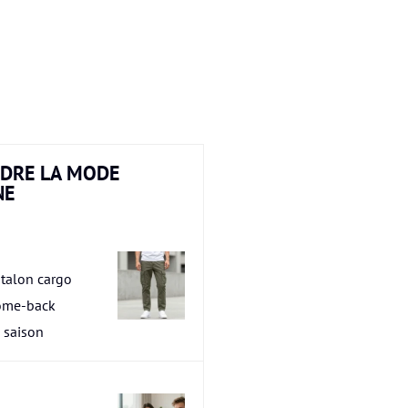
DRE LA MODE
NE
talon cargo
ome-back
a saison