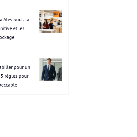
a Alès Sud : la
nitive et les
tockage
abiller pour un
s 5 règles pour
peccable