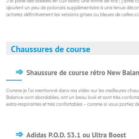
J’ai parlé des baskets en cuir blanc une tonne de fois ; j’aime c
ajoutent un peu de polonais supplémentaire à une tenue décont
achetez définitivement les versions grises ou bleues de celles-ci
Chaussures de course
Shaussure de course rétro New Bala
Comme je l’ai mentionné dans ma vidéo sur les meilleures chau
Balance sont abordables, ont un beau look et sont très confortable
extra-respirantes et très confortables – comme si vous portiez d
Adidas P.O.D. S3.1 ou Ultra Boost