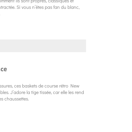
omment ils sont propres, classiques et
ractée. Si vous n’êtes pas fan du blanc,
.
nce
ssures, ces baskets de course rétro New
s. J’adore la tige tissée, car elle les rend
es chaussettes.