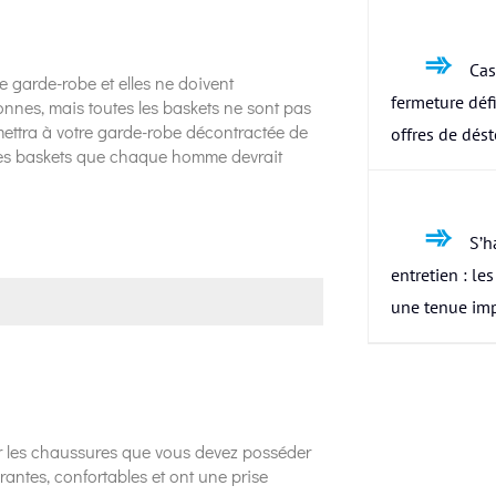
Cas
e garde-robe et elles ne doivent
fermeture défi
onnes, mais toutes les baskets ne sont pas
mettra à votre garde-robe décontractée de
offres de dés
r les baskets que chaque homme devrait
S’h
entretien : le
une tenue im
ur les chaussures que vous devez posséder
rantes, confortables et ont une prise