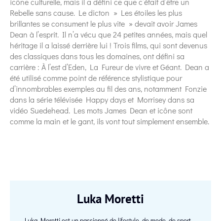
icône culturelle, mais il a défini ce que c’était d’être un
Rebelle sans cause. Le dicton » Les étoiles les plus
brillantes se consument le plus vite » devait avoir James
Dean à l’esprit. Il n’a vécu que 24 petites années, mais quel
héritage il a laissé derrière lui ! Trois films, qui sont devenus
des classiques dans tous les domaines, ont défini sa
carrière : À l’est d’Eden, La Fureur de vivre et Géant. Dean a
été utilisé comme point de référence stylistique pour
d’innombrables exemples au fil des ans, notamment Fonzie
dans la série télévisée Happy days et Morrisey dans sa
vidéo Suedehead. Les mots James Dean et icône sont
comme la main et le gant, ils vont tout simplement ensemble.
Luka Moretti
Luka Moretti est un passionné de lifestyle, de mode, de sport,