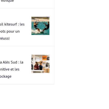
 éthique
il kitesurf : les
pots pour un
 réussi
a Alès Sud : la
nitive et les
tockage