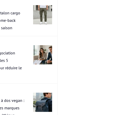
talon cargo
ome-back
a saison
ociation
les 5
ur réduire le
 à dos vegan :
res marques