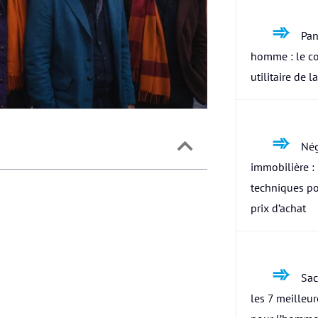
Pan
homme : le c
utilitaire de l
Nég
immobilière : 
techniques po
prix d’achat
Sac
les 7 meilleu