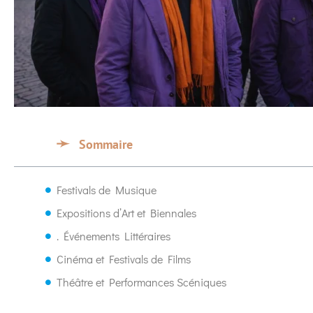
Sommaire
Festivals de Musique
Expositions d’Art et Biennales
. Événements Littéraires
Cinéma et Festivals de Films
Théâtre et Performances Scéniques