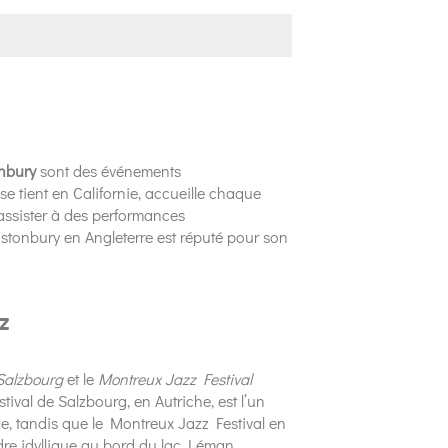
nbury
sont des événements
e tient en Californie, accueille chaque
assister à des performances
Glastonbury en Angleterre est réputé pour son
zz
 Salzbourg
et le
Montreux Jazz Festival
val de Salzbourg, en Autriche, est l’un
de, tandis que le Montreux Jazz Festival en
re idyllique au bord du lac Léman.