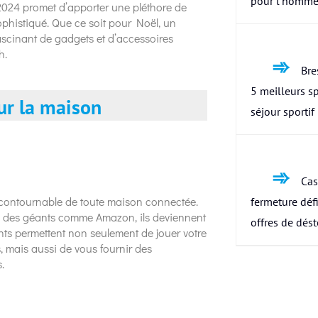
pour l’homme
2024 promet d’apporter une pléthore de
phistiqué. Que ce soit pour Noël, un
ascinant de gadgets et d’accessoires
h.
Bres
5 meilleurs s
ur la maison
séjour sportif
Cas
contournable de toute maison connectée.
fermeture défi
via des géants comme Amazon, ils deviennent
offres de dés
nts permettent non seulement de jouer votre
, mais aussi de vous fournir des
.