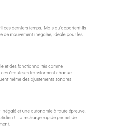
l ces derniers temps. Mais qu’apportent-ils
rté de mouvement inégalée, idéale pour les
e et des fonctionnalités comme
au, ces écouteurs transforment chaque
luent même des ajustements sonores
rt inégalé et une autonomie à toute épreuve.
otidien ! La recharge rapide permet de
ment.