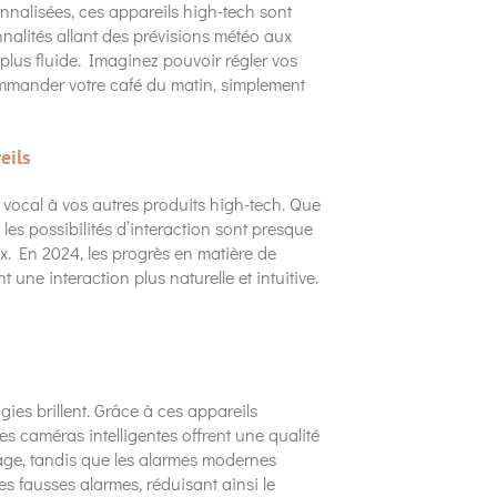
nalisées, ces appareils high-tech sont
nnalités allant des prévisions météo aux
s fluide. Imaginez pouvoir régler vos
mmander votre café du matin, simplement
eils
nt vocal à vos autres produits high-tech. Que
les possibilités d’interaction sont presque
ix. En 2024, les progrès en matière de
ne interaction plus naturelle et intuitive.
ogies brillent. Grâce à ces appareils
es caméras intelligentes offrent une qualité
age, tandis que les alarmes modernes
es fausses alarmes, réduisant ainsi le