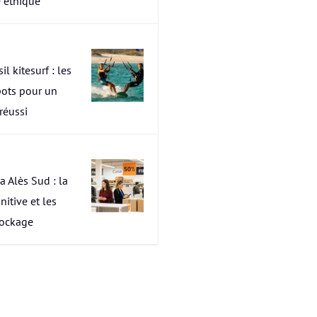
 éthique
il kitesurf : les
pots pour un
 réussi
a Alès Sud : la
nitive et les
tockage