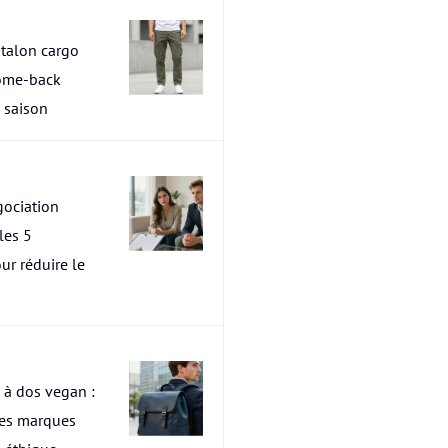
talon cargo
ome-back
a saison
ociation
les 5
ur réduire le
 à dos vegan :
res marques