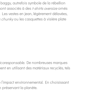
baggy, autrefois symbole de la rébellion
 sont associés à des
t-shirts oversize
ornés
. Les vestes en jean, légèrement délavées,
s chunky
ou les casquettes à visière plate
écoresponsable
. De nombreuses marques
 en utilisant des matériaux recyclés, tels
 l’impact environnemental. En choisissant
 préservant la planète.