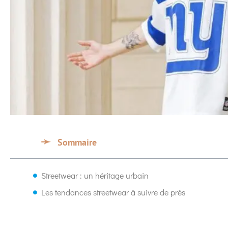
Sommaire
Streetwear : un héritage urbain
Les tendances streetwear à suivre de près