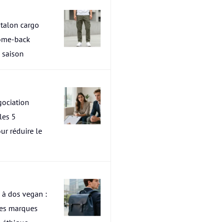
talon cargo
ome-back
a saison
ociation
les 5
ur réduire le
 à dos vegan :
res marques