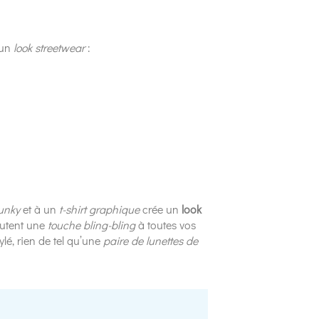
’un
look streetwear
:
unky
et à un
t-shirt graphique
crée un
look
outent une
touche bling-bling
à toutes vos
ylé, rien de tel qu’une
paire de lunettes de