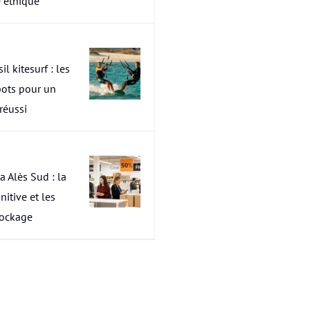
 éthique
il kitesurf : les
pots pour un
 réussi
a Alès Sud : la
nitive et les
tockage