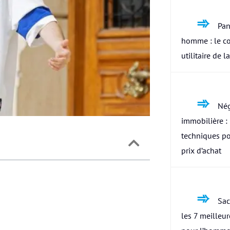
Pan
homme : le c
utilitaire de l
Nég
immobilière : 
techniques po
prix d’achat
Sac
les 7 meilleu