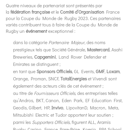
Quatre niveaux de partenariat sont présentés par
la
fédération française
et le
Comité d’Organisation
France
pour la Coupe du Monde de Rugby 2023. Ces partenaires
variés contribuent tous à faire de la Coupe du Monde de
Rugby un
événement
exceptionnel :
dans la catégorie
Partenaire Majeur
, des noms
prestigieux tels que Société Générale,
Mastercard
, Asahi
Breweries,
Capgemini
, Land Rover Defender et
Emirates se distinguent ;
en tant que
Sponsors Officiels
, GL Events,
GMF
,
Loxam
,
Orange, Proman, SNCF,
TotalEnergies
et Vivendi sont
également des acteurs clés de cet événement ;
au titre de
Fournisseurs Officiels
, des entreprises telles
qu’Andros, BKT, Canon, Eden Park, EF Education First,
Geodis, Gilbert, HP,
Invivo
, LipovitanD, Macron, Meta,
Mitsubishi Electric et Tudor apportent leur soutien ;
parmi les
Supporters Officiels
, figurent ALL, Aramis
Rugby, Casino, France Pare-Brise, Koesio, PPA School,