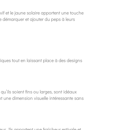
vif et le jaune solaire apportent une touche
e démarquer et ajouter du peps à leurs
siques tout en laissant place à des designs
u’ils soient fins ou larges, sont idéaux
ent une dimension visuelle intéressante sans
r. Ils apportent une fraîcheur estivale et