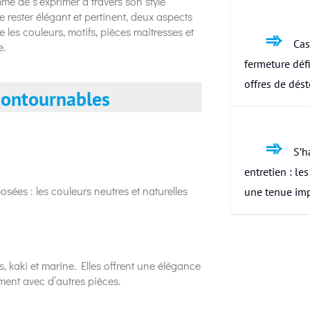
e de s’exprimer à travers son style
e rester élégant et pertinent, deux aspects
les couleurs, motifs, pièces maîtresses et
Cas
e.
fermeture défi
offres de dés
ncontournables
S’h
entretien : le
ées : les couleurs neutres et naturelles
une tenue im
s, kaki et marine. Elles offrent une élégance
ment avec d’autres pièces.