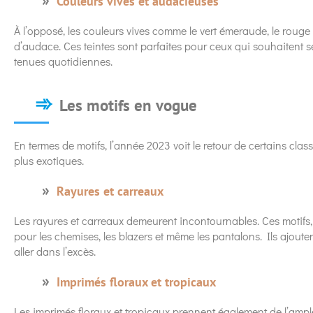
Couleurs vives et audacieuses
À l’opposé, les couleurs vives comme le vert émeraude, le rouge 
d’audace. Ces teintes sont parfaites pour ceux qui souhaitent s
tenues quotidiennes.
Les motifs en vogue
En termes de motifs, l’année 2023 voit le retour de certains clas
plus exotiques.
Rayures et carreaux
Les rayures et carreaux demeurent incontournables. Ces motifs, q
pour les chemises, les blazers et même les pantalons. Ils ajout
aller dans l’excès.
Imprimés floraux et tropicaux
Les imprimés floraux et tropicaux prennent également de l’ampleu