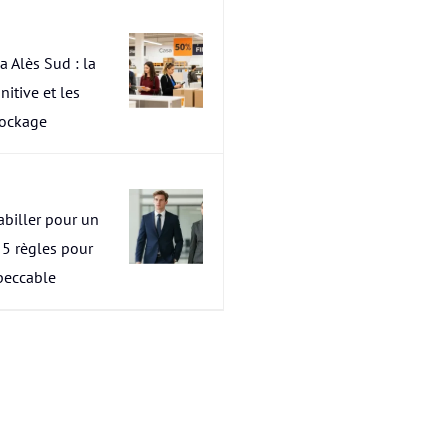
a Alès Sud : la
nitive et les
tockage
abiller pour un
s 5 règles pour
peccable