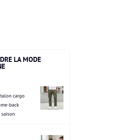
DRE LA MODE
NE
talon cargo
ome-back
a saison