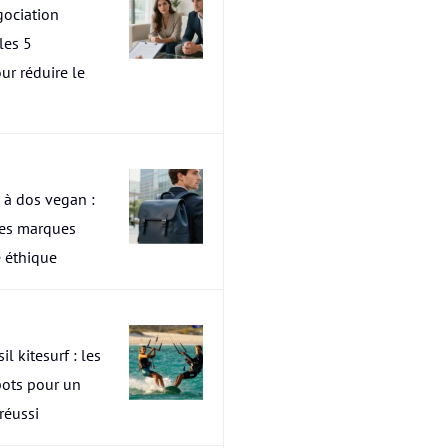
ociation
les 5
ur réduire le
 à dos vegan :
res marques
 éthique
il kitesurf : les
pots pour un
 réussi