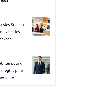
 réussi
a Alès Sud : la
nitive et les
tockage
abiller pour un
s 5 règles pour
peccable