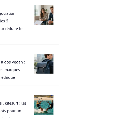
ociation
les 5
ur réduire le
 à dos vegan :
res marques
 éthique
il kitesurf : les
pots pour un