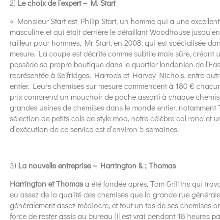
2)
Le choix de l’expert – M. Start
« Monsieur Start est Philip Start, un homme qui a une excellen
masculine et qui était derrière le détaillant Woodhouse jusqu’e
tailleur pour hommes, Mr Start, en 2008, qui est spécialisée dan
mesure. La coupe est décrite comme subtile mais sûre, créant
possède sa propre boutique dans le quartier londonien de l’East
représentée à Selfridges, Harrods et Harvey Nichols, entre au
entier. Leurs chemises sur mesure commencent à 180 € chacune
prix comprend un mouchoir de poche assorti à chaque chemise.
grandes usines de chemises dans le monde entier, notamment T
sélection de petits cols de style mod, notre célèbre col rond et 
d’exécution de ce service est d’environ 5 semaines.
3)
La nouvelle entreprise – Harrington & ; Thomas
Harrington et Thomas
a été fondée après, Tom Griffths qui travai
eu assez de la qualité des chemises que la grande rue générale av
généralement assez médiocre, et tout un tas de ses chemises o
force de rester assis au bureau (il est vrai pendant 18 heures par