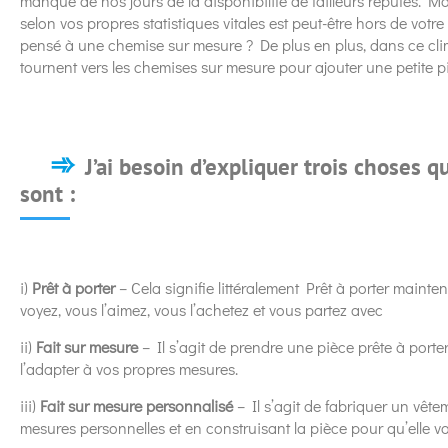
manque de nos jours de la disponibilité de tailleurs réputés. 
selon vos propres statistiques vitales est peut-être hors de vo
pensé à une chemise sur mesure ? De plus en plus, dans ce c
tournent vers les chemises sur mesure pour ajouter une petite pi
J’ai besoin d’expliquer trois choses qu
sont :
i)
Prêt à porter
– Cela signifie littéralement Prêt à porter mainte
voyez, vous l’aimez, vous l’achetez et vous partez avec
ii)
Fait sur mesure
– Il s’agit de prendre une pièce prête à porter
l’adapter à vos propres mesures.
iii)
Fait sur mesure personnalisé
– Il s’agit de fabriquer un vêtem
mesures personnelles et en construisant la pièce pour qu’elle vo