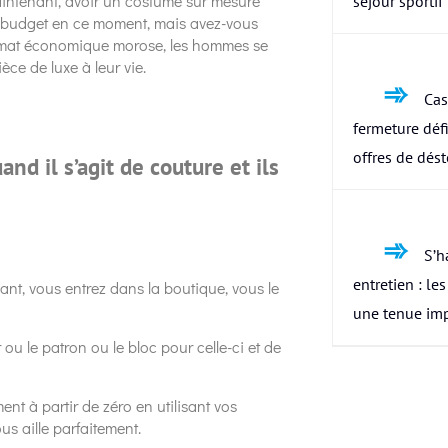
Maintenant, avoir un costume sur mesure
séjour sportif
tre budget en ce moment, mais avez-vous
limat économique morose, les hommes se
èce de luxe à leur vie.
Cas
fermeture défi
offres de dés
and il s’agit de couture et ils
S’h
entretien : le
nant, vous entrez dans la boutique, vous le
une tenue im
 ou le patron ou le bloc pour celle-ci et de
ent à partir de zéro en utilisant vos
us aille parfaitement.