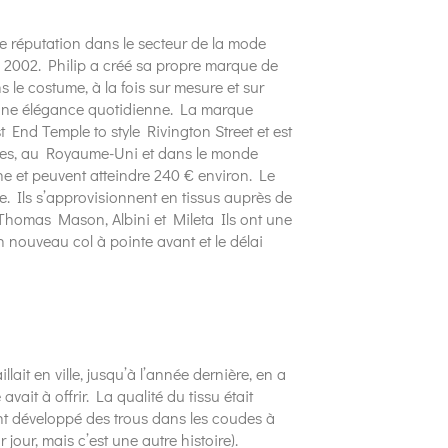
te réputation dans le secteur de la mode
n 2002. Philip a créé sa propre marque de
s le costume, à la fois sur mesure et sur
 une élégance quotidienne. La marque
 End Temple to style Rivington Street et est
tres, au Royaume-Uni et dans le monde
 et peuvent atteindre 240 € environ. Le
 Ils s’approvisionnent en tissus auprès de
homas Mason, Albini et Mileta Ils ont une
un nouveau col à pointe avant et le délai
llait en ville, jusqu’à l’année dernière, en a
ait à offrir. La qualité du tissu était
nt développé des trous dans les coudes à
 jour, mais c’est une autre histoire).