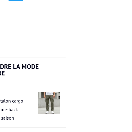
DRE LA MODE
NE
talon cargo
ome-back
a saison