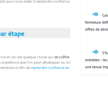
seils pour vous aider à reprendre confiance
Cas
fermeture défi
offres de dés
par étape
S’h
ance en soi est quelque chose qui
se cultive
entretien : le
compétence
que l’on peut
développer au fur
une tenue im
persévérance afin de
reprendre confiance en