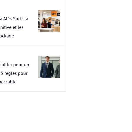
a Alès Sud : la
nitive et les
tockage
abiller pour un
s 5 règles pour
peccable