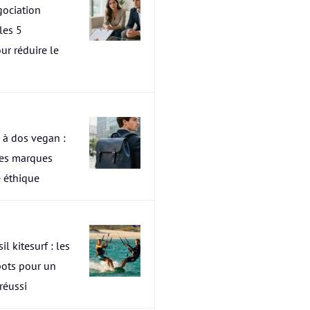
ociation
les 5
ur réduire le
 à dos vegan :
res marques
 éthique
il kitesurf : les
pots pour un
 réussi