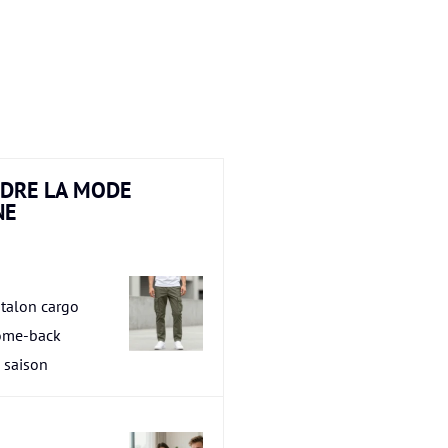
DRE LA MODE
NE
talon cargo
ome-back
a saison