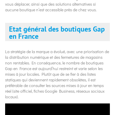
vous déplacer, ainsi que des solutions alternatives si
aucune boutique n’est accessible près de chez vous.
Etat général des boutiques Gap
en France
La stratégie de la marque a évolué, avec une priorisation de
la distribution numérique et des fermetures de magasins
non rentables. En conséquence, le nombre de boutiques
Gap en France est aujourd’hui restreint et varie selon les
mises à jour locales. Plutôt que de se fier à des listes
statiques qui deviennent rapidement obsolètes, il est
préférable de consulter les sources mises à jour en temps
réel (site officiel, fiches Google Business, réseaux sociaux
locaux).