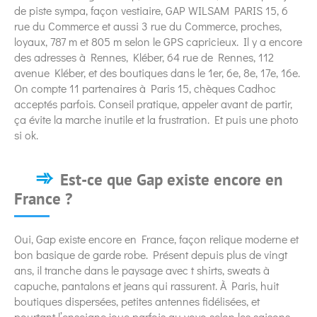
de piste sympa, façon vestiaire, GAP WILSAM PARIS 15, 6
rue du Commerce et aussi 3 rue du Commerce, proches,
loyaux, 787 m et 805 m selon le GPS capricieux. Il y a encore
des adresses à Rennes, Kléber, 64 rue de Rennes, 112
avenue Kléber, et des boutiques dans le 1er, 6e, 8e, 17e, 16e.
On compte 11 partenaires à Paris 15, chèques Cadhoc
acceptés parfois. Conseil pratique, appeler avant de partir,
ça évite la marche inutile et la frustration. Et puis une photo
si ok.
Est-ce que Gap existe encore en
France ?
Oui, Gap existe encore en France, façon relique moderne et
bon basique de garde robe. Présent depuis plus de vingt
ans, il tranche dans le paysage avec t shirts, sweats à
capuche, pantalons et jeans qui rassurent. À Paris, huit
boutiques dispersées, petites antennes fidélisées, et
pourtant l’enseigne joue parfois au yoyo selon les saisons.