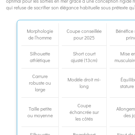
optimal pour les sorties en mer grâce à une conception rigide m
qui refuse de sacrifier son élégance habituelle sous prétexte qu’i
Morphologie
Coupe conseillée
Bénéfice 
de l’homme
pour 2025
prin
Silhouette
Short court
Mise e
athlétique
ajusté (13cm)
musculair
Carrure
Modèle droit mi-
Équilib
robuste ou
long
stature
large
Coupe
Taille petite
Allongem
échancrée sur
ou moyenne
des 
les côtés
Silhouette
Boardshort
Ajout de