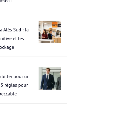
 réussi
a Alès Sud : la
nitive et les
tockage
abiller pour un
s 5 règles pour
peccable