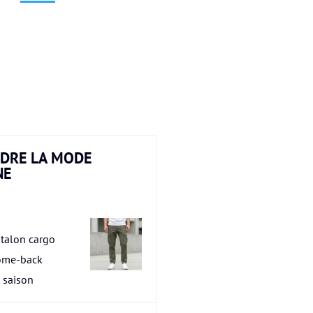
DRE LA MODE
NE
talon cargo
ome-back
a saison