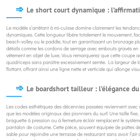
Le short court dynamique : l’affirmat
Le modèle s’arrêtant à mi-cuisse domine clairement les tendances 
dynamiques. Cette longueur libère totalement le mouvement, faci
beach-volley ou le paddle, tout en garantissant un bronzage 
détails comme les cordons de serrage avec embouts gravés en 
vêtement en objet de luxe. Vous remarquerez que cette coupe ac
quadriceps sans paraître excessivement serrée. La largeur de la 
flottant, offrant ainsi une ligne nette et verticale qui allonge vis
Le boardshort tailleur : l’élégance du
Les codes esthétiques des décennies passées reviennent avec 
que les modèles originaux des pionniers du surf. Une taille fixe
braguette à pression ou à fermeture éclair remplacent le systè
pantalon de costume. Cette pièce, souvent équipée de pattes de s
sable pour rejoindre une terrasse de restaurant sans avoir l’air 