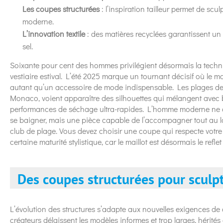
Les coupes structurées
: l’inspiration tailleur permet de scu
moderne.
L’innovation textile
: des matières recyclées garantissent u
sel.
Soixante pour cent des hommes privilégient désormais la technic
vestiaire estival. L’été 2025 marque un tournant décisif où le m
autant qu’un accessoire de mode indispensable. Les plages de 
Monaco, voient apparaître des silhouettes qui mélangent avec b
performances de séchage ultra-rapides. L’homme moderne ne 
se baigner, mais une pièce capable de l’accompagner tout au lo
club de plage. Vous devez choisir une coupe qui respecte votre
certaine maturité stylistique, car le maillot est désormais le refl
Des coupes structurées pour sculpt
L’évolution des structures s’adapte aux nouvelles exigences de 
créateurs délaissent les modèles informes et trop larges, hérités