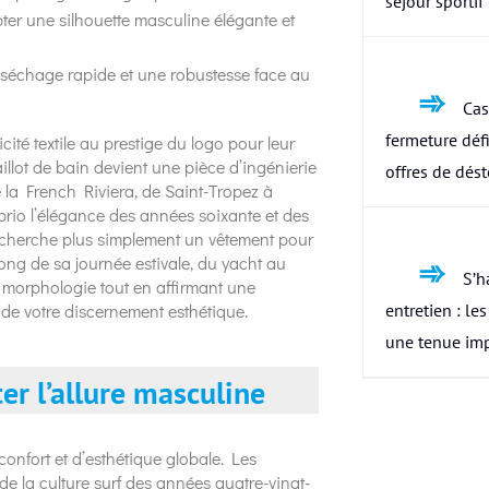
séjour sportif
lpter une silhouette masculine élégante et
n séchage rapide et une robustesse face au
Cas
fermeture défi
ité textile au prestige du logo pour leur
aillot de bain devient une pièce d’ingénierie
offres de dés
la French Riviera, de Saint-Tropez à
rio l’élégance des années soixante et des
cherche plus simplement un vêtement pour
ng de sa journée estivale, du yacht au
S’h
 morphologie tout en affirmant une
et de votre discernement esthétique.
entretien : le
une tenue im
er l’allure masculine
confort et d’esthétique globale. Les
 de la culture surf des années quatre-vingt-