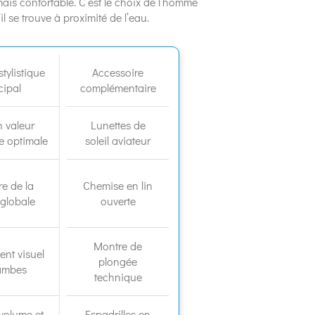
ais confortable. C’est le choix de l’homme
l se trouve à proximité de l’eau.
stylistique
Accessoire
cipal
complémentaire
n valeur
Lunettes de
e optimale
soleil aviateur
re de la
Chemise en lin
 globale
ouverte
Montre de
ent visuel
plongée
jambes
technique
 volume et
Espadrilles en