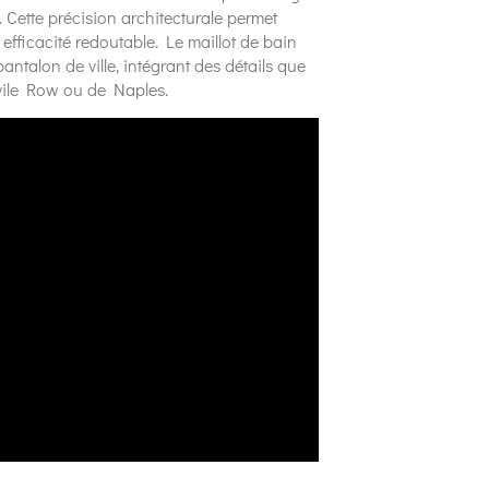
. Cette précision architecturale permet
 efficacité redoutable. Le maillot de bain
ntalon de ville, intégrant des détails que
avile Row ou de Naples.