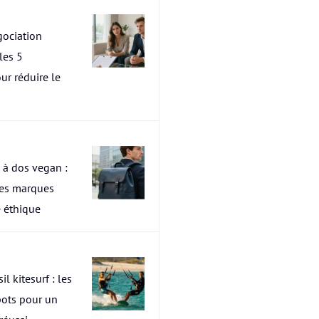
ociation
les 5
ur réduire le
 à dos vegan :
res marques
 éthique
il kitesurf : les
pots pour un