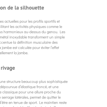
ion de la silhouette
actuelles pour les profils sportifs et
litant les activités physiques comme le
plus harmonieux au-dessus du genou. Les
métal inoxydable transforment un simple
centue la définition musculaire des
jambe est calculée pour éviter l’effet
uellement la jambe.
 rivage
une structure beaucoup plus sophistiquée
, dépourvue d’élastique froncé, et une
me classique pour une allure proche du
errage latérales, permet de quitter le
d’être en tenue de sport. Le maintien reste