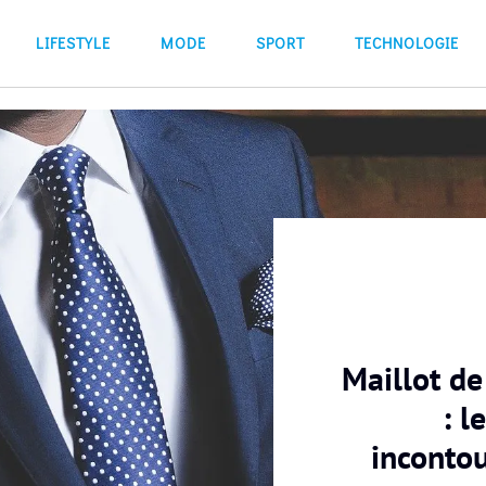
LIFESTYLE
MODE
SPORT
TECHNOLOGIE
Maillot d
: l
inconto