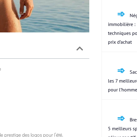
Nég
immobilière : 
techniques po
prix d’achat
e
Sac
les 7 meilleu
pour l’homme
Bres
5 meilleurs s
e prestige des logos pour l’été.