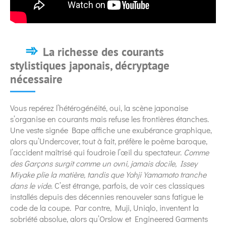
La richesse des courants
stylistiques japonais, décryptage
nécessaire
Vous repérez l’hétérogénéité, oui, la scène japonaise
s’organise en courants mais refuse les frontières étanches.
Une veste signée Bape affiche une exubérance graphique,
alors qu’Undercover, tout à fait, préfère le poème baroque,
l’accident maîtrisé qui foudroie l’œil du spectateur.
Comme
des Garçons surgit comme un ovni, jamais docile, Issey
Miyake plie la matière, tandis que Yohji Yamamoto tranche
dans le vide
. C’est étrange, parfois, de voir ces classiques
installés depuis des décennies renouveler sans fatigue le
code de la coupe. Par contre, Muji, Uniqlo, inventent la
sobriété absolue, alors qu’Orslow et Engineered Garments