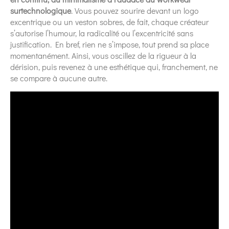
surtechnologique
. Vous pouvez sourire devant un logo
excentrique ou un veston sobres, de fait, chaque créateur
s’autorise l’humour, la radicalité ou l’excentricité sans
justification. En bref, rien ne s’impose, tout prend sa place
momentanément. Ainsi, vous oscillez de la rigueur à la
dérision, puis revenez à une esthétique qui, franchement, ne
se compare à aucune autre.