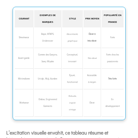
EXEMPLES DE
POPULARITÉ EN
COURANT
STYLE
PRIX MOYEN
MARQUES
FRANCE
Bape, WTAPS,
Décontracté,
Élevé à
Streetwear
Forte
Undercover
graphique
très élevé
Comme des Garçons,
Conceptuel,
Forte chez les
Avant-garde
Très élevé
Issey Miyake
innovant
passionnés
Épuré,
Accessible
Minimalisme
Uniqlo, Muji, Auralee
Très forte
fonctionnel
à moyen
Robuste,
Orslow, Engineered
En
Workwear
inspiré
Élevé
Garments
développement
vintage
L’excitation visuelle envahit, ce tableau résume et