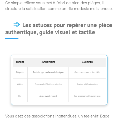
Ce simple réflexe vous met à l’abri de bien des pièges, il
structure la satisfaction comme un rite modeste mais tenace.
Les astuces pour repérer une pièce
authentique, guide visuel et tactile
CRITÈRE
AUTHENTICITÉ
À VÉRIFIER
Étiquette
Broderie, typo précise, made in Japan
Comparaison avec le site officiel
Matière
Tissu qualitatif, finitions soignées
Toucher, vérification photo
Prix
Aligné avec le marché
Prix anormalement bas, méfiance
Vous osez des associations inattendues, un tee-shirt Bape