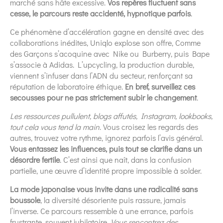
marché sans hâte excessive.
Vos repères fluctuent sans
cesse, le parcours reste accidenté, hypnotique parfois
.
Ce phénomène d’accélération gagne en densité avec des
collaborations inédites, Uniqlo explose son offre, Comme
des Garçons s’acoquine avec Nike ou Burberry, puis Bape
s’associe à Adidas. L’upcycling, la production durable,
viennent s’infuser dans l’ADN du secteur, renforçant sa
réputation de laboratoire éthique.
En bref, surveillez ces
secousses pour ne pas strictement subir le changement
.
Les ressources pullulent, blogs affutés, Instagram, lookbooks,
tout cela vous tend la main
. Vous croisez les regards des
autres, trouvez votre rythme, ignorez parfois l’avis général.
Vous entassez les influences, puis tout se clarifie dans un
désordre fertile
. C’est ainsi que naît, dans la confusion
partielle, une œuvre d’identité propre impossible à solder.
La mode japonaise vous invite dans une radicalité sans
boussole
, la diversité désoriente puis rassure, jamais
l’inverse. Ce parcours ressemble à une errance, parfois
frustrante, souvent jubilatoire.
Vous rencontrez des