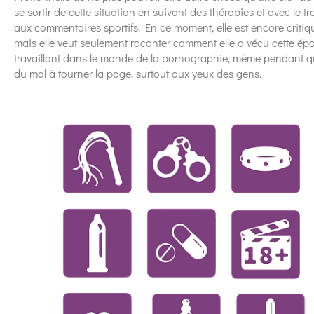
se sortir de cette situation en suivant des thérapies et avec le 
aux commentaires sportifs. En ce moment, elle est encore critiq
mais elle veut seulement raconter comment elle a vécu cette époq
travaillant dans le monde de la pornographie, même pendant q
du mal à tourner la page, surtout aux yeux des gens.