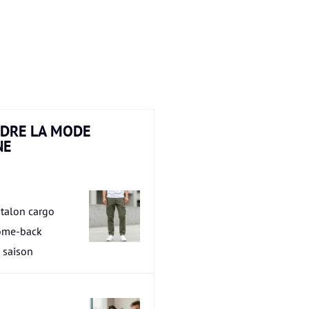
DRE LA MODE
NE
talon cargo
ome-back
a saison