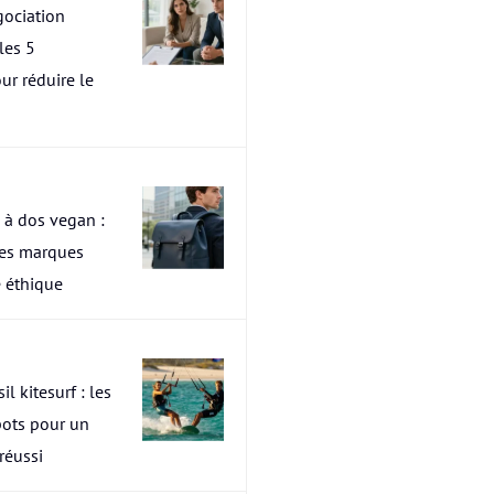
ociation
les 5
ur réduire le
 à dos vegan :
res marques
 éthique
il kitesurf : les
pots pour un
 réussi