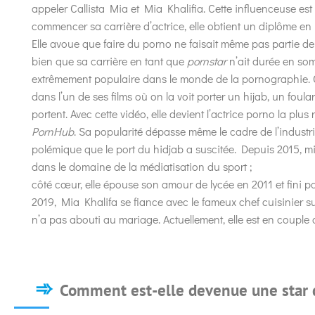
appeler Callista Mia et Mia Khalifia. Cette influenceuse est
commencer sa carrière d’actrice, elle obtient un diplôme en h
Elle avoue que faire du porno ne faisait même pas partie de 
bien que sa carrière en tant que
pornstar
n’ait durée en som
extrêmement populaire dans le monde de la pornographie. C
dans l’un de ses films où on la voit porter un hijab, un fo
portent. Avec cette vidéo, elle devient l’actrice porno la pl
PornHub
. Sa popularité dépasse même le cadre de l’industr
polémique que le port du hidjab a suscitée. Depuis 2015, m
dans le domaine de la médiatisation du sport ;
côté cœur, elle épouse son amour de lycée en 2011 et fini p
2019, Mia Khalifa se fiance avec le fameux chef cuisinier s
n’a pas abouti au mariage. Actuellement, elle est en couple 
Comment est-elle devenue une star 