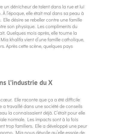
un dénicheur de talent dans la rue et lui
 À l’époque, elle était mal dans sa peau à
 Elle désire se rebeller contre une famille
ntre son physique. Les compliments du
ait. Quelques mois après, elle tourne la
ia khalifa vient d’une famille catholique,
rs. Après cette scène, quelques pays
s l’industrie du X
œur. Elle raconte que ça a été difficile
e a travaillé dans une société de conseils
u la connaissaient déjà. C’était pour elle
ociale normale. Les impacts sont à la fois
t trop familiers. Elle a développé une peur
u porno. Mia nous dévoile qu’elle essaie de