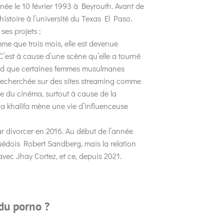
 née le 10 février 1993 à Beyrouth. Avant de
istoire à l’université du Texas El Paso.
ses projets ;
me que trois mois, elle est devenue
’est à cause d’une scène qu’elle a tourné
ulard que certaines femmes musulmanes
us recherchée sur des sites streaming comme
ie du cinéma, surtout à cause de la
ia khalifa mène une vie d’influenceuse
ar divorcer en 2016. Au début de l’année
uédois Robert Sandberg, mais la relation
avec Jhay Cortez, et ce, depuis 2021.
du porno ?