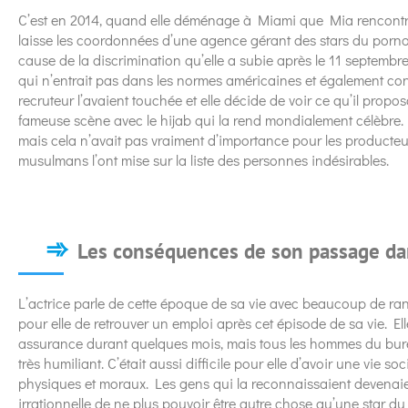
C’est en 2014, quand elle déménage à Miami que Mia rencontre 
laisse les coordonnées d’une agence gérant des stars du porno.
cause de la discrimination qu’elle a subie après le 11 septembre.
qui n’entrait pas dans les normes américaines et également co
recruteur l’avaient touchée et elle décide de voir ce qu’il propos
fameuse scène avec le hijab qui la rend mondialement célèbre. M
mais cela n’avait pas vraiment d’importance pour les producteu
musulmans l’ont mise sur la liste des personnes indésirables.
Les conséquences de son passage dan
L’actrice parle de cette époque de sa vie avec beaucoup de ranc
pour elle de retrouver un emploi après cet épisode de sa vie. Ell
assurance durant quelques mois, mais tous les hommes du burea
très humiliant. C’était aussi difficile pour elle d’avoir une vie s
physiques et moraux. Les gens qui la reconnaissaient devenaien
irrationnelle de ne plus pouvoir être autre chose qu’une star d