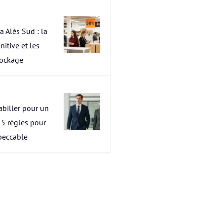
a Alès Sud : la
nitive et les
tockage
abiller pour un
s 5 règles pour
peccable