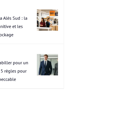
a Alès Sud : la
nitive et les
tockage
abiller pour un
s 5 règles pour
peccable