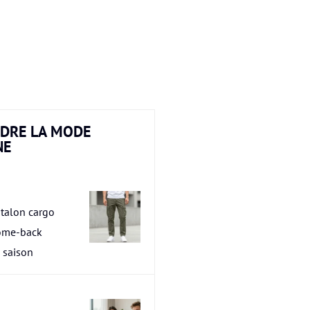
DRE LA MODE
NE
talon cargo
ome-back
a saison