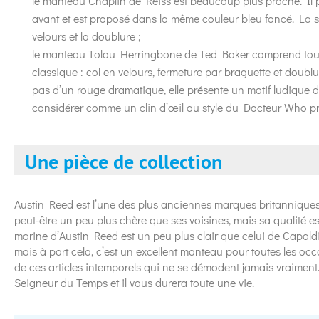
le manteau Chaplin de Reiss est beaucoup plus proche. Il 
avant et est proposé dans la même couleur bleu foncé. La 
velours et la doublure ;
le manteau Tolou Herringbone de Ted Baker comprend tous
classique : col en velours, fermeture par braguette et doub
pas d’un rouge dramatique, elle présente un motif ludique 
considérer comme un clin d’œil au style du Docteur Who p
Une pièce de collection
Austin Reed est l’une des plus anciennes marques britanniques
peut-être un peu plus chère que ses voisines, mais sa qualité 
marine d’Austin Reed est un peu plus clair que celui de Capald
mais à part cela, c’est un excellent manteau pour toutes les oc
de ces articles intemporels qui ne se démodent jamais vraiment.
Seigneur du Temps et il vous durera toute une vie.