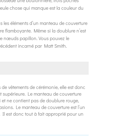
possède une boutonnière, trois poches
seule chose qui manque est la couleur du
 les éléments d’un manteau de couverture
lure flamboyante. Même si la doublure n’est
de nœuds papillon. Vous pouvez le
récédent incarné par Matt Smith.
 de vêtements de cérémonie, elle est donc
est supérieure. Le manteau de couverture
i et ne contient pas de doublure rouge,
casions. Le manteau de couverture est l’un
 Il est donc tout à fait approprié pour un