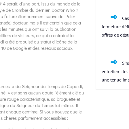
4 serait, d’une part, issu du monde de la
style de Crombie du dernier Doctor Who ?
 ou l’allure étonnamment suave de Peter
Cas
nsée) docteur, mais il est certain que cela
fermeture défi
les minutes qui ont suivi la publication
offres de dés
liers de visiteurs, ce qui a entraîné la
di a été propulsé au statut d’icône de la
 10 de Google et des réseaux sociaux.
S’h
entretien : le
une tenue im
 sources » du Seigneur du Temps de Capaldi,
hé » est sans aucun doute l’élément clé du
re rouge caractéristique, sa braguette et
 digne du Seigneur du Temps lui-même. Il
lent chaque centime. Si vous trouvez que le
ns chères parfaitement accessibles :