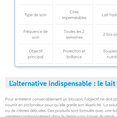
Cires
Type de soin
Lait hyd
imperméables
Fréquence de
Toutes les 2
2 fois p
soin
semaines
Objectif
Protection et
Souples
principal
brillance
nutrit
L’alternative indispensable : le lai
Pour entretenir convenablement un blouson, l’objectif ne doit pas
nourrir en profondeur pour qu’elle garde son élasticité. La soluti
ou de crèmes délicates. Ces produits sont formulés avec une ba
pénètrent instantanément dans le derme sans laisser de résidu 