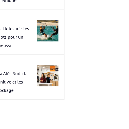
 éthique
il kitesurf : les
pots pour un
 réussi
a Alès Sud : la
nitive et les
tockage