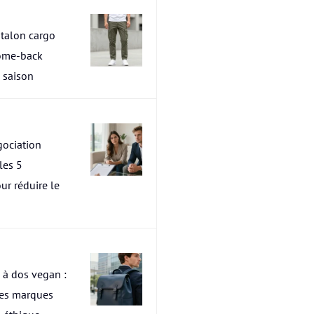
talon cargo
ome-back
a saison
ociation
les 5
ur réduire le
 à dos vegan :
res marques