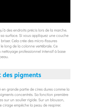
qu’à des endroits précis lors de la marche.
e sa surface. Si vous appliquez une couche
e briser. Cela crée des micro-fissures
 le long de la colonne vertébrale. Ce
 nettoyage professionnel intensif à base
 peau.
et des pigments
sé en grande partie de cires dures comme la
 pigments concentrés. Sa fonction première
s sur un soulier rigide. Sur un blouson,
 le cirage empêche la peau de respirer.