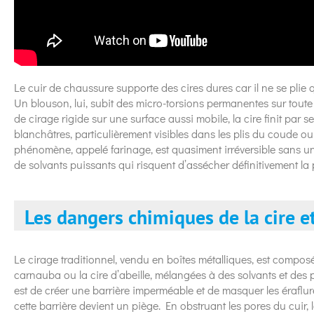
Le cuir de chaussure supporte des cires dures car il ne se plie 
Un blouson, lui, subit des micro-torsions permanentes sur tout
de cirage rigide sur une surface aussi mobile, la cire finit par s
blanchâtres, particulièrement visibles dans les plis du coude ou
phénomène, appelé farinage, est quasiment irréversible sans un
de solvants puissants qui risquent d’assécher définitivement la
Les dangers chimiques de la cire 
Le cirage traditionnel, vendu en boîtes métalliques, est compo
carnauba ou la cire d’abeille, mélangées à des solvants et des
est de créer une barrière imperméable et de masquer les éraflure
cette barrière devient un piège. En obstruant les pores du cuir,