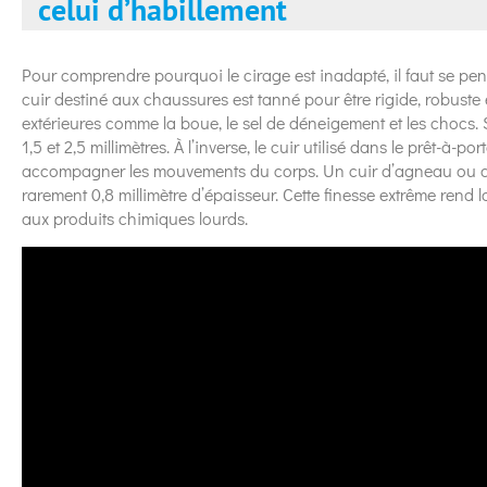
celui d’habillement
Pour comprendre pourquoi le cirage est inadapté, il faut se pen
cuir destiné aux chaussures est tanné pour être rigide, robuste
extérieures comme la boue, le sel de déneigement et les chocs.
1,5 et 2,5 millimètres. À l’inverse, le cuir utilisé dans le prêt-à-
accompagner les mouvements du corps. Un cuir d’agneau ou 
rarement 0,8 millimètre d’épaisseur. Cette finesse extrême rend
aux produits chimiques lourds.