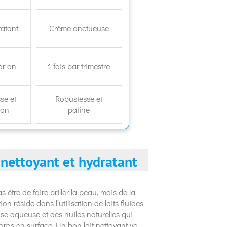
ratant
Crème onctueuse
ar an
1 fois par trimestre
se et
Robustesse et
ion
patine
t nettoyant et hydratant
 être de faire briller la peau, mais de la
on réside dans l’utilisation de laits fluides
se aqueuse et des huiles naturelles qui
gras en surface. Un bon lait nettoyant va