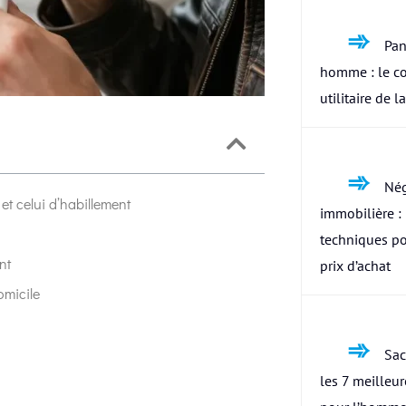
Pan
homme : le c
utilitaire de l
Nég
et celui d’habillement
immobilière : 
techniques po
nt
prix d’achat
omicile
Sac
les 7 meilleu