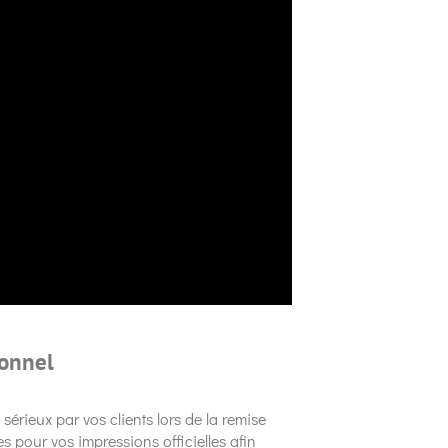
ionnel
sérieux par vos clients lors de la remise
 pour vos impressions officielles afin