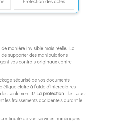
ns
Protection des actes
 de manière invisible mais réelle. La
s de supporter des manipulations
gent vos contrats originaux contre
 stockage sécurisé de vos documents
létique claire à l’aide d’intercalaires
ndes seulement.3/
La protection
: les sous-
t les froissements accidentels durant le
a continuité de vos services numériques