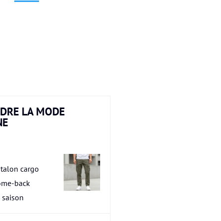
DRE LA MODE
NE
talon cargo
ome-back
a saison