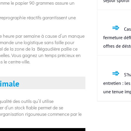
séjour sportif
e comme le papier 90 grammes assure un
 reprographie réactifs garantissent une
Cas
ne heure par semaine à cause d’un manque
fermeture défi
demande une logistique sans faille pour
offres de dés
el de la zone de la Bégaudière pallie ce
nelles. Vous gagnez un temps précieux en
 le centre-ville.
S’h
timale
entretien : le
une tenue im
té des outils qu’il utilise
r d’un stock fiable permet de se
ne organisation rigoureuse commence par le