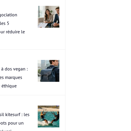
ociation
les 5
ur réduire le
 à dos vegan :
res marques
 éthique
il kitesurf : les
pots pour un