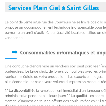
Services Plein Ciel à Saint Gilles
Le point de vente situé rue des Couvreurs ne se limite pas à la 
propose un accompagnement technique indispensable pour les 
permettre un arrêt d’activité. La réactivité locale constitue un a
vendéenne.
Consommables informatiques et impr
Une cartouche d’encre vide un vendredi soir peut paralyser l’
partenaires. Le large choix de toners compatibles avec les pr
reprise immédiate de votre production. Les experts en magasin v
plus économiques selon votre volume d’impression mensuel réel
1/
La disponibilité
: le remplacement immédiat d’un tambour déf
administrative pendant plusieurs jours.2/
La qualité
: les encres
matériel d’impression tout en offrant des couleurs fidèles.3/
Le 
d’optimiser votre budget annuel alloué aux consommables info