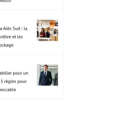
 réussi
a Alès Sud : la
nitive et les
tockage
abiller pour un
s 5 règles pour
peccable