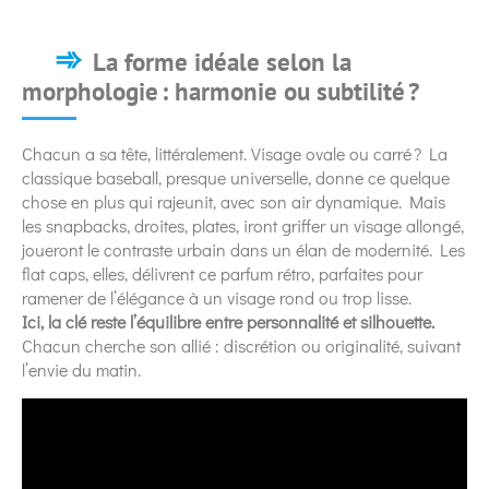
La forme idéale selon la
morphologie : harmonie ou subtilité ?
Chacun a sa tête, littéralement. Visage ovale ou carré ? La
classique baseball, presque universelle, donne ce quelque
chose en plus qui rajeunit, avec son air dynamique. Mais
les snapbacks, droites, plates, iront griffer un visage allongé,
joueront le contraste urbain dans un élan de modernité. Les
flat caps, elles, délivrent ce parfum rétro, parfaites pour
ramener de l’élégance à un visage rond ou trop lisse.
Ici, la clé reste l’équilibre entre personnalité et silhouette.
Chacun cherche son allié : discrétion ou originalité, suivant
l’envie du matin.