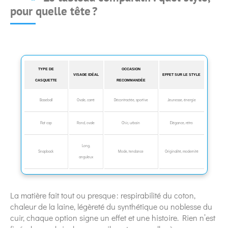
pour quelle tête ?
TYPE DE
OCCASION
VISAGE IDÉAL
EFFET SUR LE STYLE
CASQUETTE
RECOMMANDÉE
Baseball
Ovale, carré
Décontractée, sportive
Jeunesse, énergie
Flat cap
Rond, ovale
Chic, urbain
Élégance, rétro
Long,
Snapback
Mode, tendance
Originalité, modernité
anguleux
La matière fait tout ou presque : respirabilité du coton,
chaleur de la laine, légèreté du synthétique ou noblesse du
cuir, chaque option signe un effet et une histoire. Rien n’est